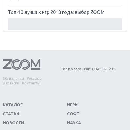
Топ-10 лучших игр 2018 года: выбор ZOOM
Обзор Red Dead Redemption 2: действительно
игра года?
Первый в России обзор игры Starlink: Battle For
Atlas
Обзор игры Forza Horizon 4: вершина эволюции
Все права защищены ©1995 – 2026
Об издании
Реклама
Две важных новинки для консолей: Spider-Man и
Вакансии
Контакты
Divinity Original Sin 2
Три крупных релиза для гибридной консоли
КАТАЛОГ
ИГРЫ
Switch
СТАТЬИ
СОФТ
Обзор игры The Crew 2: покорение Америки
НОВОСТИ
НАУКА