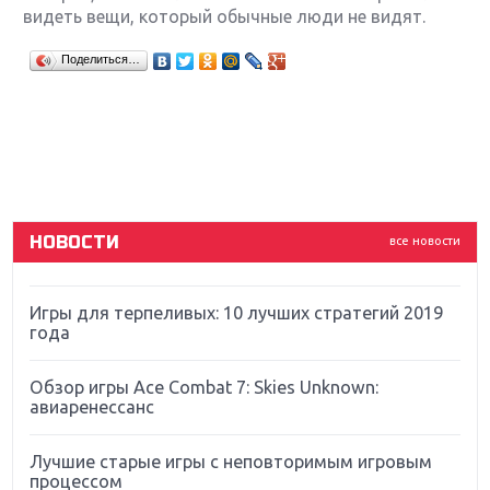
видеть вещи, который обычные люди не видят.
Крупнейшие релизы мая: Nintendo, Microsoft и
Поделиться…
Sony
Новинки для Nintendo Switch: Labo, South Park и
ремастер Dark Souls
God Of War: тотальный перезапуск серии
НОВОСТИ
все новости
Far Cry 5: хвалить нельзя ругать
Игры для терпеливых: 10 лучших стратегий 2019
года
Обзор игры Ace Combat 7: Skies Unknown:
авиаренессанс
Лучшие старые игры с неповторимым игровым
процессом