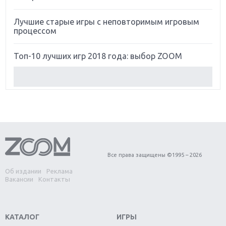
Лучшие старые игры с неповторимым игровым
процессом
Топ-10 лучших игр 2018 года: выбор ZOOM
Обзор Red Dead Redemption 2: действительно
игра года?
Первый в России обзор игры Starlink: Battle For
Atlas
Обзор игры Forza Horizon 4: вершина эволюции
Все права защищены ©1995 – 2026
Об издании
Реклама
Две важных новинки для консолей: Spider-Man и
Вакансии
Контакты
Divinity Original Sin 2
Три крупных релиза для гибридной консоли
КАТАЛОГ
ИГРЫ
Switch