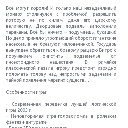
Всё могут короли! И только наш незадачливый
монарх столкнулся с проблемой, разрешить
которую не по силам даже его царскому
величеству. Дворцовые подвалы заполонили
тараканы. Всё бы ничего – подумаешь, букашки!
Но дело приняло угрожающий оборот: гигантские
насекомые не брезгуют человечинкой. Государь
вынужден обратиться к бравому рыцарю Битро с
поручением очистить подземелья от
инсектоидного нашествия. В римейке
классической паззла игроку предстоит изрядно
поломать голову над непростыми задачами и
тайной появления мерзких существ…
Особенности игры:
- Современная переделка лучшей логической
игры 2005 г.
- Неповторимая игра-головоломка в ролевом
фэнтези-антураже