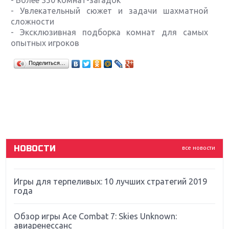
- Более 350 комнат-загадок
- Увлекательный сюжет и задачи шахматной
сложности
- Эксклюзивная подборка комнат для самых
опытных игроков
Крупнейшие релизы мая: Nintendo, Microsoft и
Поделиться…
Sony
Новинки для Nintendo Switch: Labo, South Park и
ремастер Dark Souls
God Of War: тотальный перезапуск серии
НОВОСТИ
все новости
Far Cry 5: хвалить нельзя ругать
Игры для терпеливых: 10 лучших стратегий 2019
года
Обзор игры Ace Combat 7: Skies Unknown:
авиаренессанс