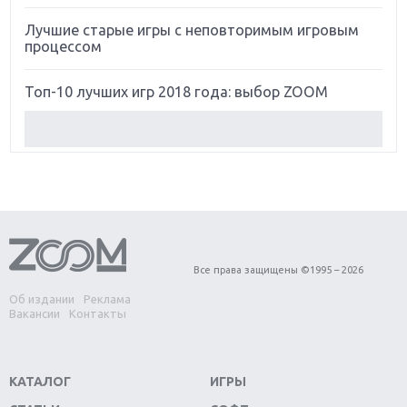
Лучшие старые игры с неповторимым игровым
процессом
Топ-10 лучших игр 2018 года: выбор ZOOM
Обзор Red Dead Redemption 2: действительно
игра года?
Первый в России обзор игры Starlink: Battle For
Atlas
Обзор игры Forza Horizon 4: вершина эволюции
Все права защищены ©1995 – 2026
Об издании
Реклама
Две важных новинки для консолей: Spider-Man и
Вакансии
Контакты
Divinity Original Sin 2
Три крупных релиза для гибридной консоли
КАТАЛОГ
ИГРЫ
Switch