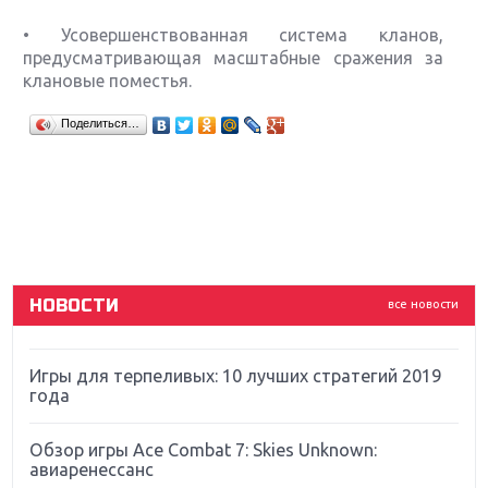
• Усовершенствованная система кланов,
предусматривающая масштабные сражения за
клановые поместья.
Крупнейшие релизы мая: Nintendo, Microsoft и
Поделиться…
Sony
Новинки для Nintendo Switch: Labo, South Park и
ремастер Dark Souls
God Of War: тотальный перезапуск серии
НОВОСТИ
все новости
Far Cry 5: хвалить нельзя ругать
Игры для терпеливых: 10 лучших стратегий 2019
года
Обзор игры Ace Combat 7: Skies Unknown:
авиаренессанс