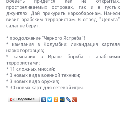
Воевать придется как на открытых,
простреливаемых островах, так и в густых
джунглях. Дай прикурить наркобаронам. Нанеси
визит арабским террористам. В отряд "Дельта"
салаг не берут.
* продолжение "Черного Ястреба"!
* кампания в Колумбии: ликвидация картеля
наркоторговцев;
* кампания в Иране: борьба с арабскими
террористами;
* 11 сложных миссий;
* 3 новых вида военной техники;
* 3 новых вида оружия;
* 30 новых карт для сетевой игры.
Крупнейшие релизы мая: Nintendo, Microsoft и
Поделиться…
Sony
Новинки для Nintendo Switch: Labo, South Park и
ремастер Dark Souls