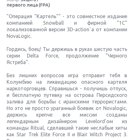
первого лица (FPA)
"Операция "Картель"" - это совместное издание
компанией Snowball и фирмой "1С"
локализованной версии 3D-action`а от компании
NovaLogic.
Гордись, боец! Ты держишь в руках шестую часть
серии Delta Force, продолжение "Черного
Ястреба".
Без лишних вопросов игра отправит тебя в
Колумбию на ликвидацию опасного картеля
наркоторговцев. Справишься - получишь отпуск,
и бесплатную путевку на острова Персидского
залива для борьбы с иранскими террористами.
Но это не просто ураганный боевик от Novalogic,
держись крепче: все миссии созданы
легендарным дизайнером Levelord'ом из
команды Ritual, сделавшей такие неслабые хиты
как Star Trek Elite Force II и Blair Witch Project 3.