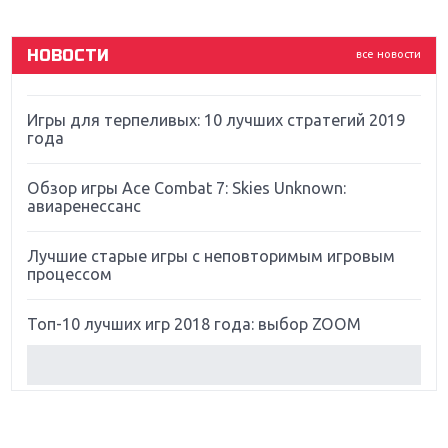
God Of War: тотальный перезапуск серии
НОВОСТИ
все новости
Far Cry 5: хвалить нельзя ругать
Игры для терпеливых: 10 лучших стратегий 2019
года
Обзор игры Ace Combat 7: Skies Unknown:
авиаренессанс
Лучшие старые игры с неповторимым игровым
процессом
Топ-10 лучших игр 2018 года: выбор ZOOM
Обзор Red Dead Redemption 2: действительно
игра года?
Первый в России обзор игры Starlink: Battle For