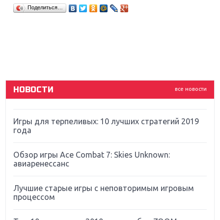
Крупнейшие релизы мая: Nintendo, Microsoft и
Поделиться…
Sony
Новинки для Nintendo Switch: Labo, South Park и
ремастер Dark Souls
God Of War: тотальный перезапуск серии
НОВОСТИ
все новости
Far Cry 5: хвалить нельзя ругать
Игры для терпеливых: 10 лучших стратегий 2019
года
Обзор игры Ace Combat 7: Skies Unknown:
авиаренессанс
Лучшие старые игры с неповторимым игровым
процессом