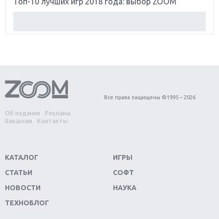
Топ-10 лучших игр 2018 года: выбор ZOOM
Обзор Red Dead Redemption 2: действительно
игра года?
Первый в России обзор игры Starlink: Battle For
Atlas
Обзор игры Forza Horizon 4: вершина эволюции
Все права защищены ©1995 – 2026
Об издании
Реклама
Две важных новинки для консолей: Spider-Man и
Вакансии
Контакты
Divinity Original Sin 2
Три крупных релиза для гибридной консоли
КАТАЛОГ
ИГРЫ
Switch
СТАТЬИ
СОФТ
Обзор игры The Crew 2: покорение Америки
НОВОСТИ
НАУКА
ТЕХНОБЛОГ
Важнейшие анонсы E3 2018