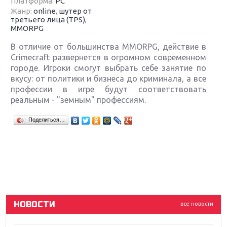
Платформа:
PC
Жанр:
online
,
шутер от
третьего лица (TPS)
,
MMORPG
В отличие от большинства MMORPG, действие в
Crimecraft развернется в огромном современном
городе. Игроки смогут выбрать себе занятие по
вкусу: от политики и бизнеса до криминала, а все
профессии в игре будут соответствовать
реальным - "земным" профессиям.
Крупнейшие релизы мая: Nintendo, Microsoft и
Поделиться…
Sony
Новинки для Nintendo Switch: Labo, South Park и
ремастер Dark Souls
God Of War: тотальный перезапуск серии
НОВОСТИ
все новости
Far Cry 5: хвалить нельзя ругать