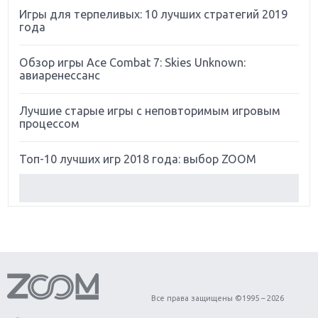
Игры для терпеливых: 10 лучших стратегий 2019
года
Обзор игры Ace Combat 7: Skies Unknown:
авиаренессанс
Лучшие старые игры с неповторимым игровым
процессом
Топ-10 лучших игр 2018 года: выбор ZOOM
Обзор Red Dead Redemption 2: действительно
игра года?
Первый в России обзор игры Starlink: Battle For
Atlas
Обзор игры Forza Horizon 4: вершина эволюции
Все права защищены ©1995 – 2026