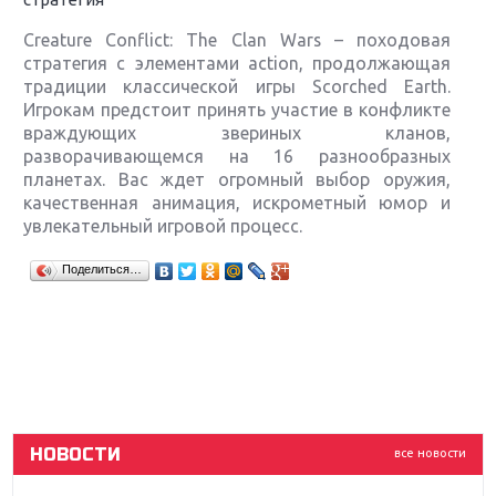
Creature Conflict: The Clan Wars – походовая
стратегия с элементами action, продолжающая
традиции классической игры Scorched Earth.
Игрокам предстоит принять участие в конфликте
враждующих звериных кланов,
разворачивающемся на 16 разнообразных
планетах. Вас ждет огромный выбор оружия,
качественная анимация, искрометный юмор и
увлекательный игровой процесс.
Крупнейшие релизы мая: Nintendo, Microsoft и
Поделиться…
Sony
Новинки для Nintendo Switch: Labo, South Park и
ремастер Dark Souls
God Of War: тотальный перезапуск серии
НОВОСТИ
все новости
Far Cry 5: хвалить нельзя ругать