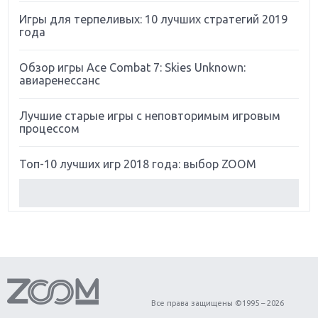
Игры для терпеливых: 10 лучших стратегий 2019
года
Обзор игры Ace Combat 7: Skies Unknown:
авиаренессанс
Лучшие старые игры с неповторимым игровым
процессом
Топ-10 лучших игр 2018 года: выбор ZOOM
Обзор Red Dead Redemption 2: действительно
игра года?
Первый в России обзор игры Starlink: Battle For
Atlas
Обзор игры Forza Horizon 4: вершина эволюции
Все права защищены ©1995 – 2026