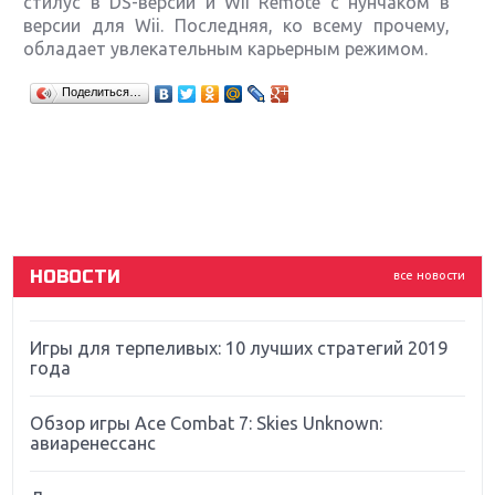
стилус в DS-версии и Wii Remote с нунчаком в
версии для Wii. Последняя, ко всему прочему,
обладает увлекательным карьерным режимом.
Крупнейшие релизы мая: Nintendo, Microsoft и
Поделиться…
Sony
Новинки для Nintendo Switch: Labo, South Park и
ремастер Dark Souls
God Of War: тотальный перезапуск серии
НОВОСТИ
все новости
Far Cry 5: хвалить нельзя ругать
Игры для терпеливых: 10 лучших стратегий 2019
года
Обзор игры Ace Combat 7: Skies Unknown:
авиаренессанс