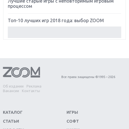
Лучшие старые игры с неповторимым игровым
процессом
Топ-10 лучших игр 2018 года: выбор ZOOM
Обзор Red Dead Redemption 2: действительно
игра года?
Первый в России обзор игры Starlink: Battle For
Atlas
Обзор игры Forza Horizon 4: вершина эволюции
Все права защищены ©1995 – 2026
Об издании
Реклама
Две важных новинки для консолей: Spider-Man и
Вакансии
Контакты
Divinity Original Sin 2
Три крупных релиза для гибридной консоли
КАТАЛОГ
ИГРЫ
Switch
СТАТЬИ
СОФТ
Обзор игры The Crew 2: покорение Америки