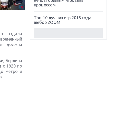
неповторимым игровым
процессом
Топ-10 лучших игр 2018 года:
выбор ZOOM
го создала
Обзор Red Dead Redemption 2:
современный
действительно игра года?
рая должна
Первый в России обзор игры
Starlink: Battle For Atlas
ки, Берлина
 с 1920 по
Обзор игры Forza Horizon 4:
до метро и
вершина эволюции
в.
Две важных новинки для
консолей: Spider-Man и Divinity
Original Sin 2
Три крупных релиза для
гибридной консоли Switch