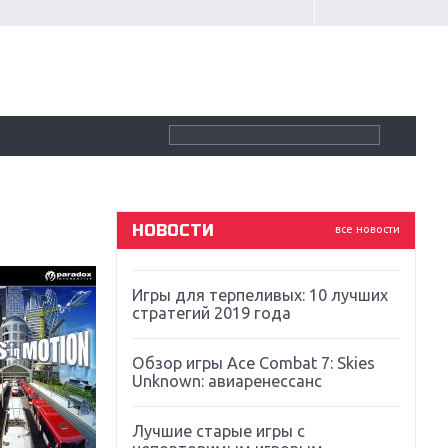
Крупнейшие релизы мая: Nintendo,
Microsoft и Sony
Новинки для Nintendo Switch:
Labo, South Park и ремастер Dark
Souls
God Of War: тотальный
перезапуск серии
НОВОСТИ
все новости
Far Cry 5: хвалить нельзя ругать
Игры для терпеливых: 10 лучших
стратегий 2019 года
Обзор игры Ace Combat 7: Skies
Unknown: авиаренессанс
Лучшие старые игры с