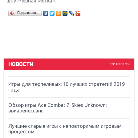
шоу «Черная Метка».
Крупнейшие релизы мая: Nintendo, Microsoft и
Поделиться…
Sony
Новинки для Nintendo Switch: Labo, South Park и
ремастер Dark Souls
God Of War: тотальный перезапуск серии
НОВОСТИ
все новости
Far Cry 5: хвалить нельзя ругать
Игры для терпеливых: 10 лучших стратегий 2019
года
Обзор игры Ace Combat 7: Skies Unknown:
авиаренессанс
Лучшие старые игры с неповторимым игровым
процессом