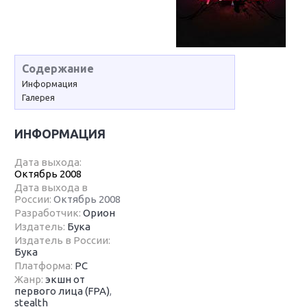
Содержание
Информация
Галерея
ИНФОРМАЦИЯ
Дата выхода:
Октябрь 2008
Дата выхода в
России:
Октябрь 2008
Разработчик:
Орион
Издатель:
Бука
Издатель в России:
Бука
Платформа:
PC
Жанр:
экшн от
первого лица (FPA)
,
stealth