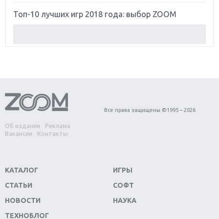
Топ-10 лучших игр 2018 года: выбор ZOOM
Обзор Red Dead Redemption 2: действительно
игра года?
Первый в России обзор игры Starlink: Battle For
Atlas
Обзор игры Forza Horizon 4: вершина эволюции
Все права защищены ©1995 – 2026
Об издании
Реклама
Две важных новинки для консолей: Spider-Man и
Вакансии
Контакты
Divinity Original Sin 2
Три крупных релиза для гибридной консоли
КАТАЛОГ
ИГРЫ
Switch
СТАТЬИ
СОФТ
Обзор игры The Crew 2: покорение Америки
НОВОСТИ
НАУКА
ТЕХНОБЛОГ