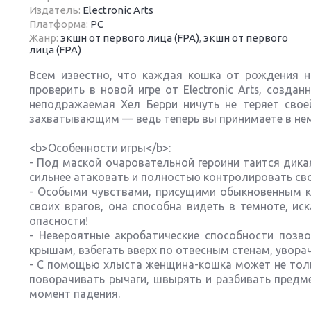
Издатель:
Electronic Arts
Платформа:
PC
Жанр:
экшн от первого лица (FPA)
,
экшн от первого
лица (FPA)
Всем известно, что каждая кошка от рождения 
Next
проверить в новой игре от Electronic Arts, созд
неподражаемая Хел Берри ничуть не теряет свое
захватывающим — ведь теперь вы принимаете в не
<b>Особенности игры</b>:
- Под маской очаровательной героини таится дикая
сильнее атаковать и полностью контролировать св
- Особыми чувствами, присущими обыкновенным ко
своих врагов, она способна видеть в темноте, ис
опасности!
- Невероятные акробатические способности позв
крышам, взбегать вверх по отвесным стенам, уворач
- С помощью хлыста женщина-кошка может не толь
поворачивать рычаги, швырять и разбивать предме
момент падения.