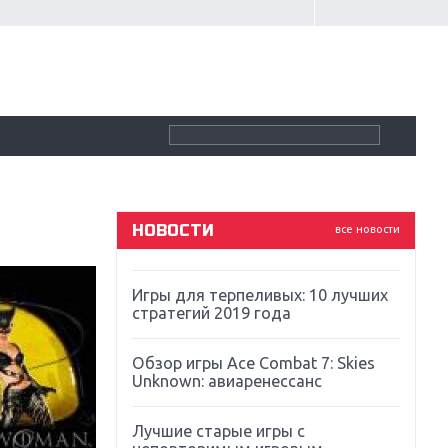
Крупнейшие релизы мая: Nintendo,
Microsoft и Sony
Новинки для Nintendo Switch:
Labo, South Park и ремастер Dark
Souls
God Of War: тотальный
перезапуск серии
НОВОСТИ
все новости
Far Cry 5: хвалить нельзя ругать
Игры для терпеливых: 10 лучших
стратегий 2019 года
Обзор игры Ace Combat 7: Skies
Unknown: авиаренессанс
Лучшие старые игры с