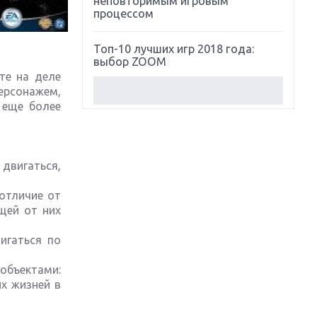
неповторимым игровым
процессом
Топ-10 лучших игр 2018 года:
выбор ZOOM
те на деле
ерсонажем,
Обзор Red Dead Redemption 2:
 еще более
действительно игра года?
Первый в России обзор игры
Starlink: Battle For Atlas
 двигаться,
Обзор игры Forza Horizon 4:
отличие от
вершина эволюции
ящей от них
игаться по
Две важных новинки для
консолей: Spider-Man и Divinity
Original Sin 2
объектами:
х жизней в
Три крупных релиза для
гибридной консоли Switch