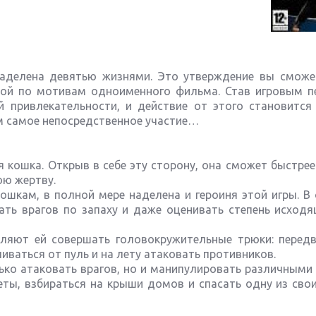
наделена девятью жизнями. Это утверждение вы сможе
анной по мотивам одноименного фильма. Став игровым п
й привлекательности, и действие от этого становится
м самое непосредственное участие…
 кошка. Открыв в себе эту сторону, она сможет быстрее
ою жертву.
шкам, в полной мере наделена и героиня этой игры. В 
кать врагов по запаху и даже оценивать степень исход
оляют ей совершать головокружительные трюки: передв
иваться от пуль и на лету атаковать противников.
ко атаковать врагов, но и манипулировать различными 
ты, взбираться на крыши домов и спасать одну из свои