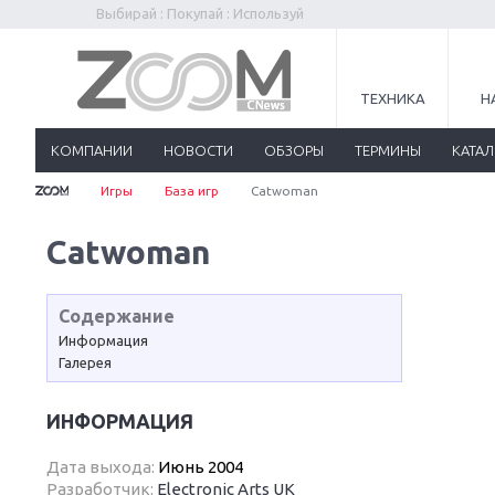
Выбирай : Покупай : Используй
ТЕХНИКА
Н
КОМПАНИИ
НОВОСТИ
ОБЗОРЫ
ТЕРМИНЫ
КАТА
Игры
База игр
Catwoman
Catwoman
Содержание
Информация
Галерея
ИНФОРМАЦИЯ
Дата выхода:
Июнь 2004
Разработчик:
Electronic Arts UK