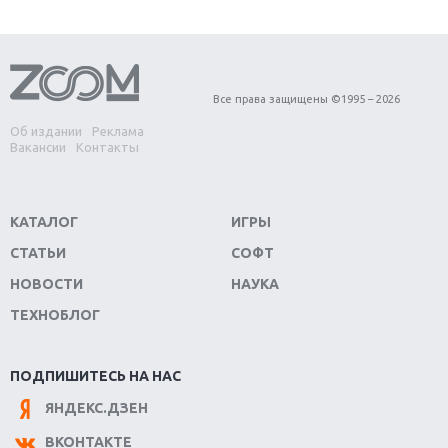
Первый в России обзор игры Starlink: Battle For
Atlas
Обзор игры Forza Horizon 4: вершина эволюции
Все права защищены ©1995 – 2026
Об издании
Реклама
Две важных новинки для консолей: Spider-Man и
Вакансии
Контакты
Divinity Original Sin 2
Три крупных релиза для гибридной консоли
КАТАЛОГ
ИГРЫ
Switch
СТАТЬИ
СОФТ
Обзор игры The Crew 2: покорение Америки
НОВОСТИ
НАУКА
ТЕХНОБЛОГ
Важнейшие анонсы E3 2018
Крупнейшие релизы мая: Nintendo, Microsoft и
ПОДПИШИТЕСЬ НА НАС
Sony
ЯНДЕКС.ДЗЕН
Новинки для Nintendo Switch: Labo, South Park и
ВКОНТАКТЕ