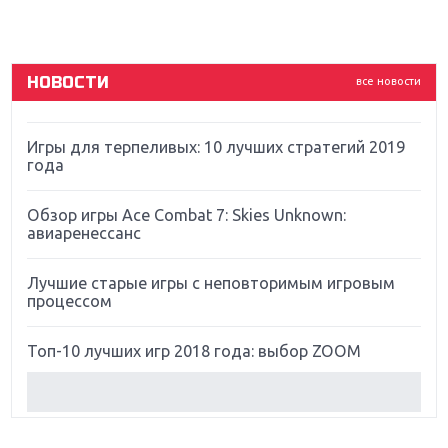
God Of War: тотальный перезапуск серии
НОВОСТИ
все новости
Far Cry 5: хвалить нельзя ругать
Игры для терпеливых: 10 лучших стратегий 2019
года
Обзор игры Ace Combat 7: Skies Unknown:
авиаренессанс
Лучшие старые игры с неповторимым игровым
процессом
Топ-10 лучших игр 2018 года: выбор ZOOM
Обзор Red Dead Redemption 2: действительно
игра года?