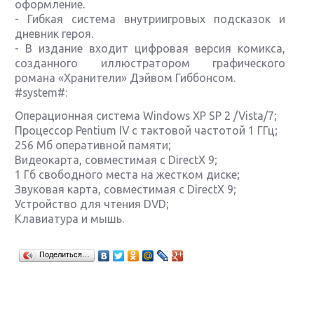
оформление.
- Гибкая система внутриигровых подсказок и
дневник героя.
- В издание входит цифровая версия комикса,
созданного иллюстратором графического
романа «Хранители» Дэйвом Гиббонсом.
#system#:
Операционная система Windows XP SP 2 /Vista/7;
Процессор Pentium IV с тактовой частотой 1 ГГц;
256 Мб оперативной памяти;
Видеокарта, совместимая с DirectX 9;
1 Гб свободного места на жестком диске;
Звуковая карта, совместимая с DirectX 9;
Устройство для чтения DVD;
Клавиатура и мышь.
Крупнейшие релизы мая: Nintendo, Microsoft и
Поделиться…
Sony
Новинки для Nintendo Switch: Labo, South Park и
ремастер Dark Souls