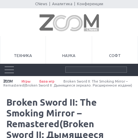
CNews
|
Аналитика
|
Конференции
ТЕХНИКА
НАУКА
СОФТ
Игры
База игр
Broken Sword II: The Smoking Mirror –
Remastered(Broken Sword II: Дымящееся зеркало. Расширенное издани)
Broken Sword II: The
Smoking Mirror –
Remastered(Broken
Sword II: Дымящееся