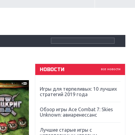
Крупнейшие релизы мая: Nintendo,
Microsoft и Sony
Новинки для Nintendo Switch:
Labo, South Park и ремастер Dark
Souls
God Of War: тотальный
перезапуск серии
НОВОСТИ
все новости
Far Cry 5: хвалить нельзя ругать
Игры для терпеливых: 10 лучших
стратегий 2019 года
Обзор игры Ace Combat 7: Skies
Unknown: авиаренессанс
Лучшие старые игры с