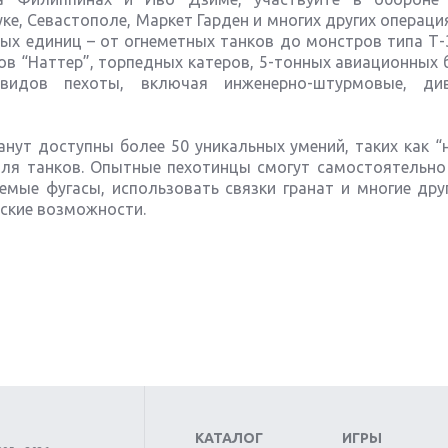
ке, Севастополе, Маркет Гарден и многих других операци
х единиц – от огнеметных танков до монстров типа Т-35
ов “Наттер”, торпедных катеров, 5-тонных авиационных 
идов пехоты, включая инженерно-штурмовые, див
нут доступны более 50 уникальных умений, таких как “
 для танков. Опытные пехотинцы смогут самостоятельно
ые фугасы, использовать связки гранат и многие друг
ские возможности.
КАТАЛОГ
ИГРЫ