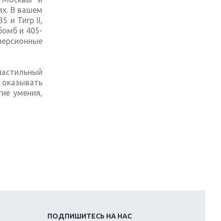
ях. В вашем
 и Тигр II,
Обзор игры The Crew 2: покорение
бомб и 405-
Америки
ерсионные
Важнейшие анонсы E3 2018
настильный
Крупнейшие релизы мая: Nintendo,
 оказывать
Microsoft и Sony
ие умения,
Новинки для Nintendo Switch:
Labo, South Park и ремастер Dark
Souls
God Of War: тотальный
перезапуск серии
Far Cry 5: хвалить нельзя ругать
Игры для терпеливых: 10 лучших
ПОДПИШИТЕСЬ НА НАС