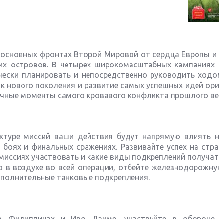
ех основных фронтах Второй Мировой от сердца Европы и
их островов. В четырех широкомасштабных кампаниях 
ически планировать и непосредственно руководить ходо
ок нового поколения и развитие самых успешных идей ор
ичные моменты самого кровавого конфликта прошлого ве
ктуре миссий ваши действия будут напрямую влиять н
боях и финальных сражениях. Развивайте успех на стра
х миссиях участвовать и какие виды подкреплений получат
о в воздухе во всей операции, отбейте железнодорожну
ополнительные танковые подкрепления.
на Филиппинах и Иво Дзиме, участвуйте в обороне