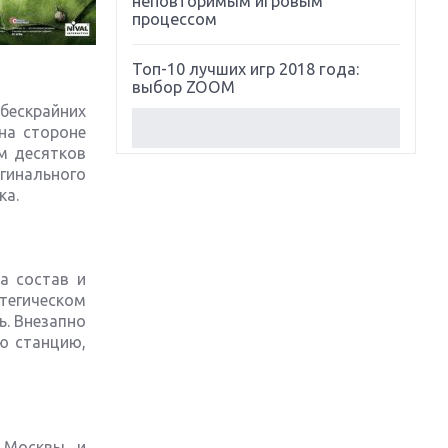
неповторимым игровым
процессом
Топ-10 лучших игр 2018 года:
выбор ZOOM
 бескрайних
на стороне
Обзор Red Dead Redemption 2:
м десятков
действительно игра года?
игинального
ка.
Первый в России обзор игры
Starlink: Battle For Atlas
Обзор игры Forza Horizon 4:
а состав и
вершина эволюции
тегическом
ь. Внезапно
Две важных новинки для
ю станцию,
консолей: Spider-Man и Divinity
Original Sin 2
Три крупных релиза для
гибридной консоли Switch
 Москвы и