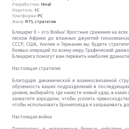
Разработчик:
Nival
Издатель:
1С
Платформа:
PC
Жанр:
RTS
,
стратегия
Блицкриг II – это Война! Яростные сражения на вс
Next
песков Африки до влажных джунглей тихоокеанск
СССР, США, Англии и Германии вы будете стратег
боевых операций по всему миру. Графический движ
Блицкрига помогут вам пережить наиболее драмат
Настоящая стратегия
Благодаря динамической и взаимосвязанной стру
обученность ваших подразделений в последующих 
уровне, выбирайте, где нанести новый удар, в каки
захватите аэродром, чтобы усилить превосходств
чтобы использовать бронепоезда и запрашивать д
Настоящая война
Погрузитесь в интенсивные боевые действия 