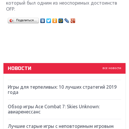
который был одним из неоспоримых достоинств
OFP.
Крупнейшие релизы мая: Nintendo, Microsoft и
Поделиться…
Sony
Новинки для Nintendo Switch: Labo, South Park и
ремастер Dark Souls
God Of War: тотальный перезапуск серии
НОВОСТИ
все новости
Far Cry 5: хвалить нельзя ругать
Игры для терпеливых: 10 лучших стратегий 2019
года
Обзор игры Ace Combat 7: Skies Unknown:
авиаренессанс
Лучшие старые игры с неповторимым игровым