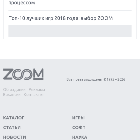
процессом
Топ-10 лучших игр 2018 года: выбор ZOOM
Обзор Red Dead Redemption 2: действительно
игра года?
Первый в России обзор игры Starlink: Battle For
Atlas
Обзор игры Forza Horizon 4: вершина эволюции
Все права защищены ©1995 – 2026
Об издании
Реклама
Две важных новинки для консолей: Spider-Man и
Вакансии
Контакты
Divinity Original Sin 2
Три крупных релиза для гибридной консоли
КАТАЛОГ
ИГРЫ
Switch
СТАТЬИ
СОФТ
Обзор игры The Crew 2: покорение Америки
НОВОСТИ
НАУКА