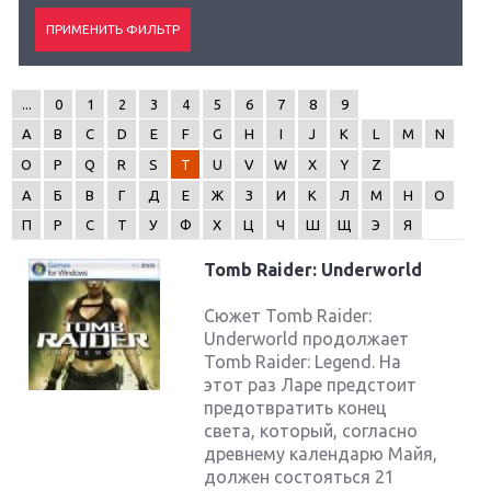
...
0
1
2
3
4
5
6
7
8
9
A
B
C
D
E
F
G
H
I
J
K
L
M
N
O
P
Q
R
S
T
U
V
W
X
Y
Z
А
Б
В
Г
Д
Е
Ж
З
И
К
Л
М
Н
О
П
Р
С
Т
У
Ф
Х
Ц
Ч
Ш
Щ
Э
Я
Tomb Raider: Underworld
Сюжет Tomb Raider:
Underworld продолжает
Tomb Raider: Legend. На
этот раз Ларе предстоит
предотвратить конец
света, который, согласно
древнему календарю Майя,
должен состояться 21