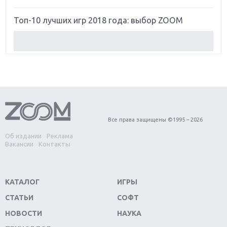
Топ-10 лучших игр 2018 года: выбор ZOOM
Обзор Red Dead Redemption 2: действительно
игра года?
Первый в России обзор игры Starlink: Battle For
Atlas
Обзор игры Forza Horizon 4: вершина эволюции
Все права защищены ©1995 – 2026
Об издании
Реклама
Две важных новинки для консолей: Spider-Man и
Вакансии
Контакты
Divinity Original Sin 2
Три крупных релиза для гибридной консоли
КАТАЛОГ
ИГРЫ
Switch
СТАТЬИ
СОФТ
Обзор игры The Crew 2: покорение Америки
НОВОСТИ
НАУКА