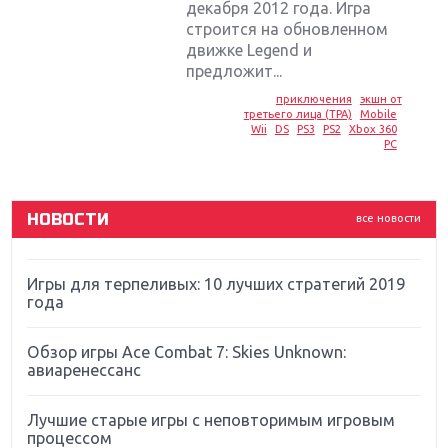
декабря 2012 года. Игра
строится на обновленном
Крупнейшие релизы мая: Nintendo, Microsoft и
движке Legend и
Sony
предложит...
приключения
экшн от
Новинки для Nintendo Switch: Labo, South Park и
третьего лица (TPA)
Mobile
Wii
DS
PS3
PS2
Xbox 360
ремастер Dark Souls
PC
God Of War: тотальный перезапуск серии
НОВОСТИ
все новости
Far Cry 5: хвалить нельзя ругать
Игры для терпеливых: 10 лучших стратегий 2019
года
Обзор игры Ace Combat 7: Skies Unknown:
авиаренессанс
Лучшие старые игры с неповторимым игровым
процессом