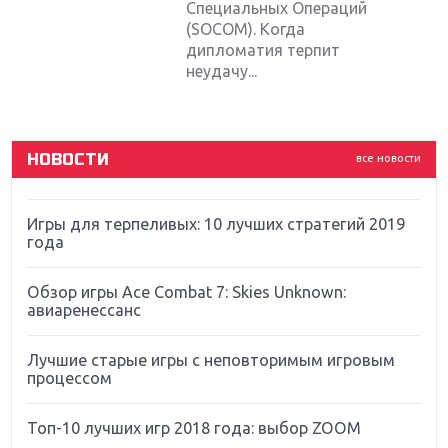
Sony
Специальных Операций
(SOCOM). Когда
дипломатия терпит
Новинки для Nintendo Switch: Labo, South Park и
неудачу...
ремастер Dark Souls
God Of War: тотальный перезапуск серии
НОВОСТИ
все новости
Far Cry 5: хвалить нельзя ругать
Игры для терпеливых: 10 лучших стратегий 2019
года
Обзор игры Ace Combat 7: Skies Unknown:
авиаренессанс
Лучшие старые игры с неповторимым игровым
процессом
Топ-10 лучших игр 2018 года: выбор ZOOM