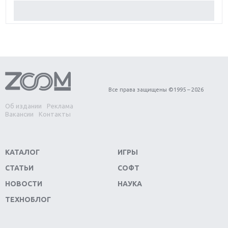
Обзор Red Dead Redemption 2: действительно
игра года?
Первый в России обзор игры Starlink: Battle For
Atlas
Обзор игры Forza Horizon 4: вершина эволюции
Все права защищены ©1995 – 2026
Об издании
Реклама
Две важных новинки для консолей: Spider-Man и
Вакансии
Контакты
Divinity Original Sin 2
Три крупных релиза для гибридной консоли
КАТАЛОГ
ИГРЫ
Switch
СТАТЬИ
СОФТ
Обзор игры The Crew 2: покорение Америки
НОВОСТИ
НАУКА
ТЕХНОБЛОГ
Важнейшие анонсы E3 2018