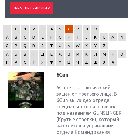
...
0
1
2
3
4
5
6
7
8
9
A
B
C
D
E
F
G
H
I
J
K
L
M
N
O
P
Q
R
S
T
U
V
W
X
Y
Z
А
Б
В
Г
Д
Е
Ж
З
И
К
Л
М
Н
О
П
Р
С
Т
У
Ф
Х
Ц
Ч
Ш
Щ
Э
Я
6Gun
6Gun - это тактический
экшен от третьего лица. В
6Gun вы лидер отряда
специального назначения
под названием GUNSLINGER
(Крутые стрелки), который
находится в управлении
отдела Командования
Крупнейшие релизы мая: Nintendo, Microsoft и