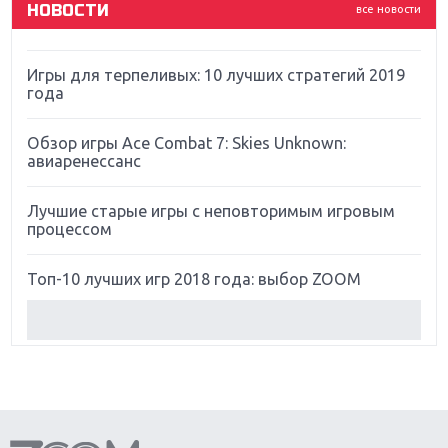
НОВОСТИ
все новости
Far Cry 5: хвалить нельзя ругать
Игры для терпеливых: 10 лучших стратегий 2019
года
Обзор игры Ace Combat 7: Skies Unknown:
авиаренессанс
Лучшие старые игры с неповторимым игровым
процессом
Топ-10 лучших игр 2018 года: выбор ZOOM
Обзор Red Dead Redemption 2: действительно
игра года?
Первый в России обзор игры Starlink: Battle For
Atlas