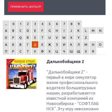
...
0
1
2
3
4
5
6
7
8
9
A
B
C
D
E
F
G
H
I
J
K
L
M
N
O
P
Q
R
S
T
U
V
W
X
Y
Z
А
Б
В
Г
Д
Е
Ж
З
И
К
Л
М
Н
О
П
Р
С
Т
У
Ф
Х
Ц
Ч
Ш
Щ
Э
Я
Дальнобойщики 2
"Дальнобойщики 2" -
первый в мире симулятор
жизни профессионального
водителя большегрузных
машин, разрабатывается
известной компанией из
Новосибирска - "СОФТЛАБ
НСК". Эту игру невозможно