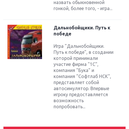
назвать обыкновенной
гонкой, более того, - игра...
Дальнобойщики. Путь к
победе
Игра "Дальнобойщики.
Путь к победе", в создании
которой принимали
участие фирма "1С",
компания "Бука" и
компания "Софтлаб НСК",
представляет собой
Крупнейшие релизы мая: Nintendo, Microsoft и
Sony
автосимулятор. Впервые
игроку предоставляется
возможность
Новинки для Nintendo Switch: Labo, South Park и
попробовать...
ремастер Dark Souls
God Of War: тотальный перезапуск серии