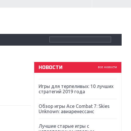
Крупнейшие релизы мая: Nintendo,
Microsoft и Sony
Новинки для Nintendo Switch:
Labo, South Park и ремастер Dark
Souls
God Of War: тотальный
перезапуск серии
НОВОСТИ
все новости
Far Cry 5: хвалить нельзя ругать
Игры для терпеливых: 10 лучших
стратегий 2019 года
Обзор игры Ace Combat 7: Skies
Unknown: авиаренессанс
Лучшие старые игры с