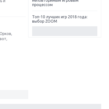
неповторимым игровым
ь и
процессом
Топ-10 лучших игр 2018 года:
выбор ZOOM
Обзор Red Dead Redemption 2:
 Орков,
действительно игра года?
вот,
Первый в России обзор игры
Starlink: Battle For Atlas
Обзор игры Forza Horizon 4:
вершина эволюции
Две важных новинки для
консолей: Spider-Man и Divinity
Original Sin 2
Три крупных релиза для
гибридной консоли Switch