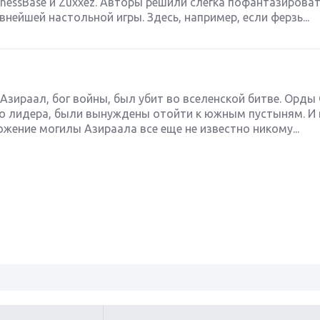
hessBase и Zuxxez. Авторы решили слегка пофантазироват
нейшей настольной игры. Здесь, например, если ферзь...
Азираал, бог войны, был убит во вселенской битве. Орды
о лидера, были вынуждены отойти к южным пустыням. И 
жение могилы Азираала все еще не известно никому...