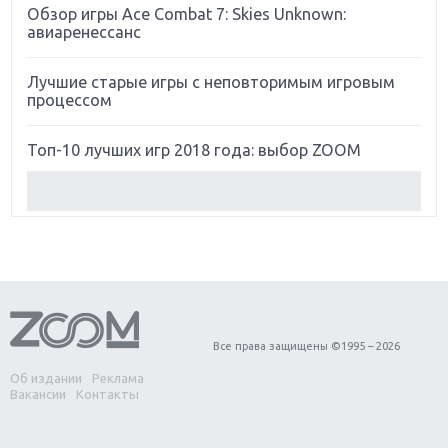
Обзор игры Ace Combat 7: Skies Unknown:
авиаренессанс
Лучшие старые игры с неповторимым игровым
процессом
Топ-10 лучших игр 2018 года: выбор ZOOM
Обзор Red Dead Redemption 2: действительно
игра года?
Первый в России обзор игры Starlink: Battle For
Atlas
Обзор игры Forza Horizon 4: вершина эволюции
Все права защищены ©1995 – 2026
Об издании
Реклама
Две важных новинки для консолей: Spider-Man и
Вакансии
Контакты
Divinity Original Sin 2