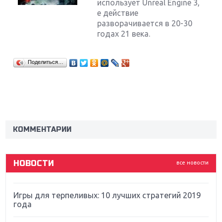
использует Unreal Engine 3,
е действие
разворачивается в 20-30
годах 21 века.
Поделиться…
Крупнейшие релизы мая: Nintendo, Microsoft и
Sony
Новинки для Nintendo Switch: Labo, South Park и
ремастер Dark Souls
КОММЕНТАРИИ
God Of War: тотальный перезапуск серии
НОВОСТИ
все новости
Far Cry 5: хвалить нельзя ругать
Игры для терпеливых: 10 лучших стратегий 2019
года