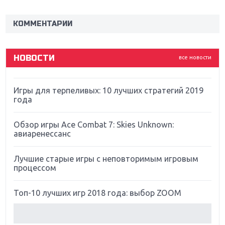
Новинки для Nintendo Switch: Labo, South Park и
ремастер Dark Souls
КОММЕНТАРИИ
God Of War: тотальный перезапуск серии
НОВОСТИ
все новости
Far Cry 5: хвалить нельзя ругать
Игры для терпеливых: 10 лучших стратегий 2019
года
Обзор игры Ace Combat 7: Skies Unknown:
авиаренессанс
Лучшие старые игры с неповторимым игровым
процессом
Топ-10 лучших игр 2018 года: выбор ZOOM
Обзор Red Dead Redemption 2: действительно