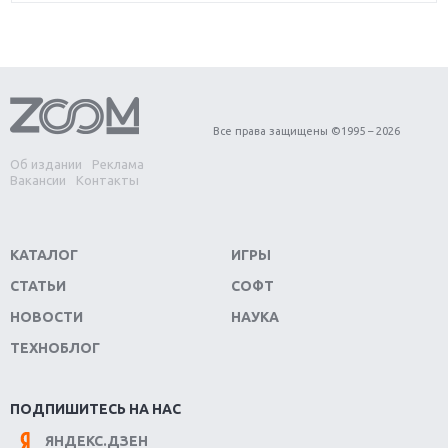
игра года?
Первый в России обзор игры Starlink: Battle For
Atlas
Обзор игры Forza Horizon 4: вершина эволюции
Все права защищены ©1995 – 2026
Об издании
Реклама
Две важных новинки для консолей: Spider-Man и
Вакансии
Контакты
Divinity Original Sin 2
Три крупных релиза для гибридной консоли
КАТАЛОГ
ИГРЫ
Switch
СТАТЬИ
СОФТ
Обзор игры The Crew 2: покорение Америки
НОВОСТИ
НАУКА
ТЕХНОБЛОГ
Важнейшие анонсы E3 2018
Крупнейшие релизы мая: Nintendo, Microsoft и
ПОДПИШИТЕСЬ НА НАС
Sony
ЯНДЕКС.ДЗЕН