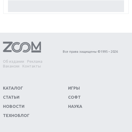
Обзор Red Dead Redemption 2: действительно
игра года?
Первый в России обзор игры Starlink: Battle For
Atlas
Обзор игры Forza Horizon 4: вершина эволюции
Все права защищены ©1995 – 2026
Об издании
Реклама
Две важных новинки для консолей: Spider-Man и
Вакансии
Контакты
Divinity Original Sin 2
Три крупных релиза для гибридной консоли
КАТАЛОГ
ИГРЫ
Switch
СТАТЬИ
СОФТ
Обзор игры The Crew 2: покорение Америки
НОВОСТИ
НАУКА
ТЕХНОБЛОГ
Важнейшие анонсы E3 2018