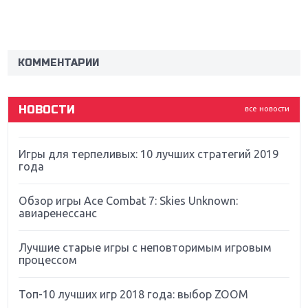
Sony
Новинки для Nintendo Switch: Labo, South Park и
ремастер Dark Souls
КОММЕНТАРИИ
God Of War: тотальный перезапуск серии
НОВОСТИ
все новости
Far Cry 5: хвалить нельзя ругать
Игры для терпеливых: 10 лучших стратегий 2019
года
Обзор игры Ace Combat 7: Skies Unknown:
авиаренессанс
Лучшие старые игры с неповторимым игровым
процессом
Топ-10 лучших игр 2018 года: выбор ZOOM