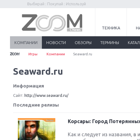
Выбирай : Покупай : Используй
ТЕХНИКА
Н
КОМПАНИИ
НОВОСТИ
ОБЗОРЫ
ТЕРМИНЫ
КАТА
Игры
Компании
Seaward.ru
Seaward.ru
Информация
Сайт:
http://www.seaward.ru/
Последние релизы
Корсары: Город Потерянны
Как и следует из названия, в