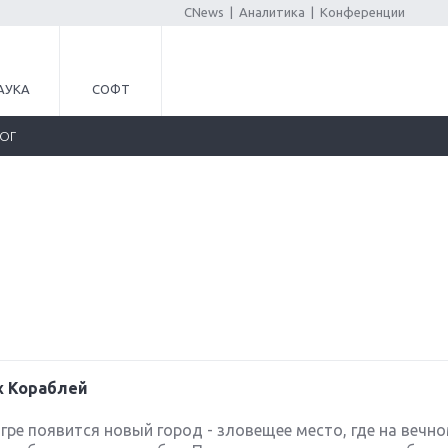
CNews
|
Аналитика
|
Конференции
АУКА
СОФТ
ЛОГ
х Кораблей
 игре появится новый город - зловещее место, где на вечн