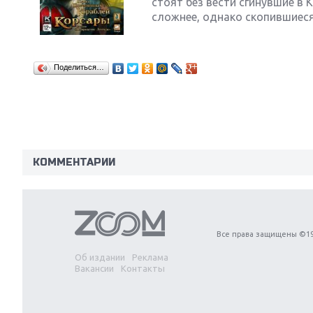
стоят без вести сгинувшие в 
сложнее, однако скопившиеся 
Поделиться…
Next
КОММЕНТАРИИ
Все права защищены ©19
Об издании
Реклама
Вакансии
Контакты