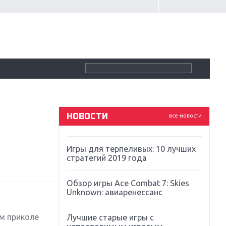
Крупнейшие релизы мая: Nintendo,
Microsoft и Sony
Новинки для Nintendo Switch:
Labo, South Park и ремастер Dark
Souls
God Of War: тотальный
перезапуск серии
НОВОСТИ
все новости
Far Cry 5: хвалить нельзя ругать
Игры для терпеливых: 10 лучших
стратегий 2019 года
Обзор игры Ace Combat 7: Skies
Unknown: авиаренессанс
ом приколе
Лучшие старые игры с