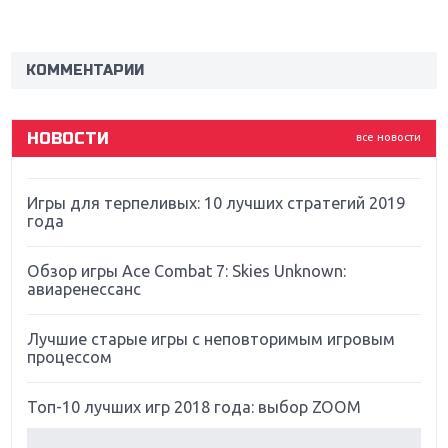
Новинки для Nintendo Switch: Labo, South Park и
ремастер Dark Souls
КОММЕНТАРИИ
God Of War: тотальный перезапуск серии
НОВОСТИ
все новости
Far Cry 5: хвалить нельзя ругать
Игры для терпеливых: 10 лучших стратегий 2019
года
Обзор игры Ace Combat 7: Skies Unknown:
авиаренессанс
Лучшие старые игры с неповторимым игровым
процессом
Топ-10 лучших игр 2018 года: выбор ZOOM