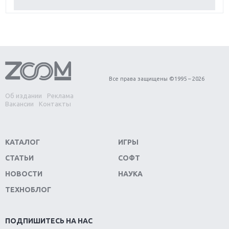
Обзор Red Dead Redemption 2: действительно
игра года?
Первый в России обзор игры Starlink: Battle For
Atlas
Обзор игры Forza Horizon 4: вершина эволюции
Все права защищены ©1995 – 2026
Об издании
Реклама
Две важных новинки для консолей: Spider-Man и
Вакансии
Контакты
Divinity Original Sin 2
Три крупных релиза для гибридной консоли
КАТАЛОГ
ИГРЫ
Switch
СТАТЬИ
СОФТ
Обзор игры The Crew 2: покорение Америки
НОВОСТИ
НАУКА
ТЕХНОБЛОГ
Важнейшие анонсы E3 2018
Крупнейшие релизы мая: Nintendo, Microsoft и
ПОДПИШИТЕСЬ НА НАС