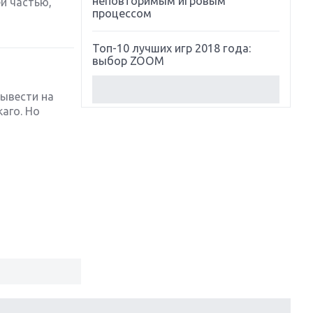
неповторимым игровым
й частью,
процессом
Топ-10 лучших игр 2018 года:
выбор ZOOM
Обзор Red Dead Redemption 2:
ывести на
действительно игра года?
аго. Но
Первый в России обзор игры
Starlink: Battle For Atlas
Обзор игры Forza Horizon 4:
вершина эволюции
Две важных новинки для
консолей: Spider-Man и Divinity
Original Sin 2
Три крупных релиза для
гибридной консоли Switch