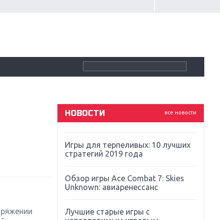
Крупнейшие релизы мая: Nintendo,
Microsoft и Sony
Новинки для Nintendo Switch:
Labo, South Park и ремастер Dark
Souls
God Of War: тотальный
перезапуск серии
НОВОСТИ
все новости
Far Cry 5: хвалить нельзя ругать
Игры для терпеливых: 10 лучших
стратегий 2019 года
Обзор игры Ace Combat 7: Skies
Unknown: авиаренессанс
оряжении
Лучшие старые игры с