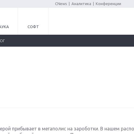
CNews
|
Аналитика
|
Конференции
АУКА
СОФТ
ЛОГ
 герой прибывает в мегаполис на зароботки. В нашем расп