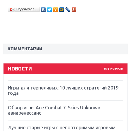
Поделиться…
Крупнейшие релизы мая: Nintendo, Microsoft и
Sony
Новинки для Nintendo Switch: Labo, South Park и
ремастер Dark Souls
КОММЕНТАРИИ
God Of War: тотальный перезапуск серии
НОВОСТИ
все новости
Far Cry 5: хвалить нельзя ругать
Игры для терпеливых: 10 лучших стратегий 2019
года
Обзор игры Ace Combat 7: Skies Unknown:
авиаренессанс
Лучшие старые игры с неповторимым игровым