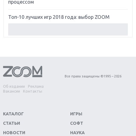
процессом
Топ-10 лучших игр 2018 года: выбор ZOOM
Обзор Red Dead Redemption 2: действительно
игра года?
Первый в России обзор игры Starlink: Battle For
Atlas
Обзор игры Forza Horizon 4: вершина эволюции
Все права защищены ©1995 – 2026
Об издании
Реклама
Две важных новинки для консолей: Spider-Man и
Вакансии
Контакты
Divinity Original Sin 2
Три крупных релиза для гибридной консоли
КАТАЛОГ
ИГРЫ
Switch
СТАТЬИ
СОФТ
Обзор игры The Crew 2: покорение Америки
НОВОСТИ
НАУКА