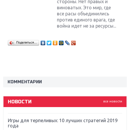
стороны. Нет правых и
виноватых. Это мир, где
все расы объединились
против единого врага, где
война идет не за ресурсы...
Поделиться…
Крупнейшие релизы мая: Nintendo, Microsoft и
Sony
Новинки для Nintendo Switch: Labo, South Park и
ремастер Dark Souls
КОММЕНТАРИИ
God Of War: тотальный перезапуск серии
НОВОСТИ
все новости
Far Cry 5: хвалить нельзя ругать
Игры для терпеливых: 10 лучших стратегий 2019
года