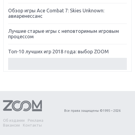
Обзор игры Ace Combat 7: Skies Unknown:
авиаренессанс
Лучшие старые игры с неповторимым игровым
процессом
Топ-10 лучших игр 2018 года: выбор ZOOM
Обзор Red Dead Redemption 2: действительно
игра года?
Первый в России обзор игры Starlink: Battle For
Atlas
Обзор игры Forza Horizon 4: вершина эволюции
Все права защищены ©1995 – 2026
Об издании
Реклама
Две важных новинки для консолей: Spider-Man и
Вакансии
Контакты
Divinity Original Sin 2