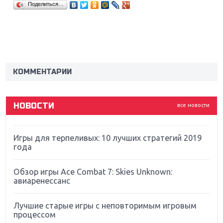
Поделиться…
Крупнейшие релизы мая: Nintendo, Microsoft и
Sony
Новинки для Nintendo Switch: Labo, South Park и
ремастер Dark Souls
КОММЕНТАРИИ
God Of War: тотальный перезапуск серии
НОВОСТИ
все новости
Far Cry 5: хвалить нельзя ругать
Игры для терпеливых: 10 лучших стратегий 2019
года
Обзор игры Ace Combat 7: Skies Unknown:
авиаренессанс
Лучшие старые игры с неповторимым игровым
процессом