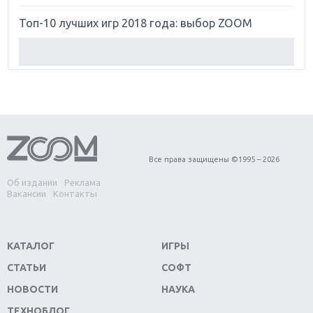
Топ-10 лучших игр 2018 года: выбор ZOOM
Обзор Red Dead Redemption 2: действительно
игра года?
Первый в России обзор игры Starlink: Battle For
Atlas
Обзор игры Forza Horizon 4: вершина эволюции
Все права защищены ©1995 – 2026
Об издании
Реклама
Две важных новинки для консолей: Spider-Man и
Вакансии
Контакты
Divinity Original Sin 2
Три крупных релиза для гибридной консоли
КАТАЛОГ
ИГРЫ
Switch
СТАТЬИ
СОФТ
Обзор игры The Crew 2: покорение Америки
НОВОСТИ
НАУКА
ТЕХНОБЛОГ