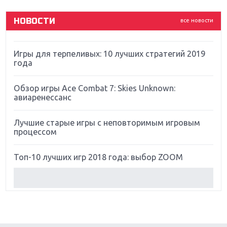
God Of War: тотальный перезапуск серии
НОВОСТИ
все новости
Far Cry 5: хвалить нельзя ругать
Игры для терпеливых: 10 лучших стратегий 2019
года
Обзор игры Ace Combat 7: Skies Unknown:
авиаренессанс
Лучшие старые игры с неповторимым игровым
процессом
Топ-10 лучших игр 2018 года: выбор ZOOM
Обзор Red Dead Redemption 2: действительно
игра года?
Первый в России обзор игры Starlink: Battle For
Atlas