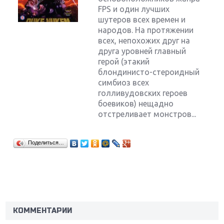
FPS и один лучших
шутеров всех времен и
народов. На протяжении
всех, непохожих друг на
друга уровней главный
герой (этакий
блондинисто-стероидный
симбиоз всех
голливудовских героев
боевиков) нещадно
отстреливает монстров...
Поделиться…
Крупнейшие релизы мая: Nintendo, Microsoft и
Sony
Новинки для Nintendo Switch: Labo, South Park и
ремастер Dark Souls
КОММЕНТАРИИ