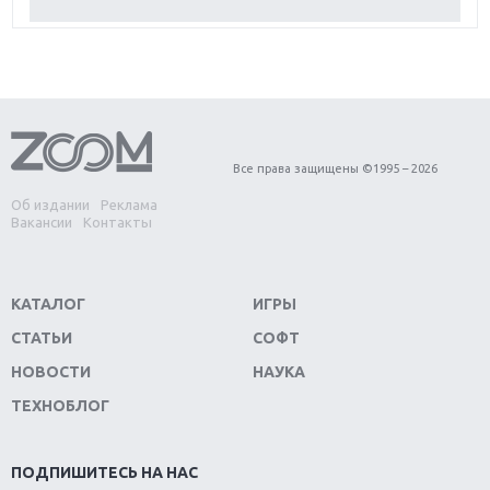
Обзор Red Dead Redemption 2: действительно
игра года?
Первый в России обзор игры Starlink: Battle For
Atlas
Обзор игры Forza Horizon 4: вершина эволюции
Все права защищены ©1995 – 2026
Об издании
Реклама
Две важных новинки для консолей: Spider-Man и
Вакансии
Контакты
Divinity Original Sin 2
Три крупных релиза для гибридной консоли
КАТАЛОГ
ИГРЫ
Switch
СТАТЬИ
СОФТ
Обзор игры The Crew 2: покорение Америки
НОВОСТИ
НАУКА
ТЕХНОБЛОГ
Важнейшие анонсы E3 2018
Крупнейшие релизы мая: Nintendo, Microsoft и
ПОДПИШИТЕСЬ НА НАС