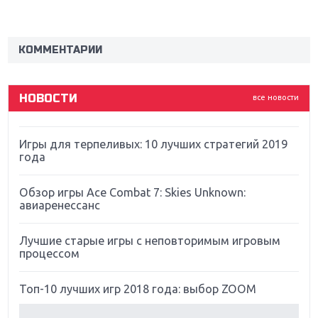
Новинки для Nintendo Switch: Labo, South Park и
ремастер Dark Souls
КОММЕНТАРИИ
God Of War: тотальный перезапуск серии
НОВОСТИ
все новости
Far Cry 5: хвалить нельзя ругать
Игры для терпеливых: 10 лучших стратегий 2019
года
Обзор игры Ace Combat 7: Skies Unknown:
авиаренессанс
Лучшие старые игры с неповторимым игровым
процессом
Топ-10 лучших игр 2018 года: выбор ZOOM