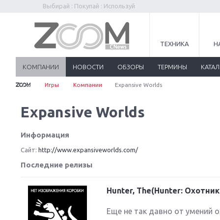
Выбирай : Покупай : Используй
ТЕХНИКА
Н
КОМПАНИИ
НОВОСТИ
ОБЗОРЫ
ТЕРМИНЫ
КАТА
Игры
Компании
Expansive Worlds
Expansive Worlds
Информация
Сайт:
http://www.expansiveworlds.com/
Последние релизы
Hunter, The(Hunter: Охотник
Еще не так давно от умений 