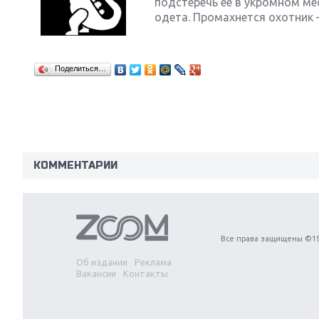
подстеречь ее в укромном мес
одета. Промахнется охотник – 
Поделиться…
Next
КОММЕНТАРИИ
Все права защищены ©19
Об издании
Реклама
Вакансии
Контакты