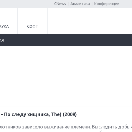
CNews
|
Аналитика
|
Конференции
АУКА
СОФТ
ЛОГ
 - По следу хищника, The) (2009)
охотников зависело выживание племени. Выследить добыч