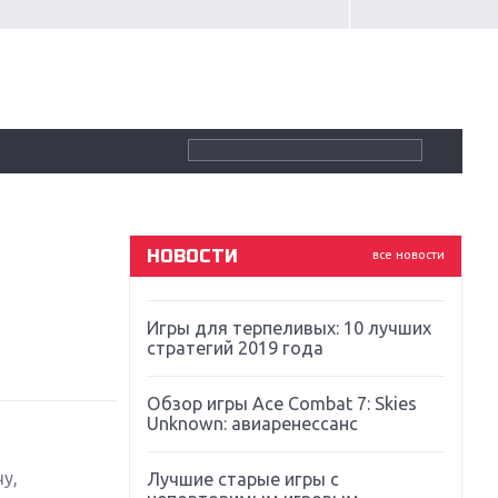
Крупнейшие релизы мая: Nintendo,
Microsoft и Sony
Новинки для Nintendo Switch:
Labo, South Park и ремастер Dark
Souls
God Of War: тотальный
перезапуск серии
НОВОСТИ
все новости
Far Cry 5: хвалить нельзя ругать
Игры для терпеливых: 10 лучших
стратегий 2019 года
Обзор игры Ace Combat 7: Skies
Unknown: авиаренессанс
у,
Лучшие старые игры с