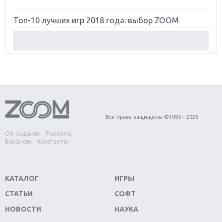
Топ-10 лучших игр 2018 года: выбор ZOOM
Обзор Red Dead Redemption 2: действительно
игра года?
Первый в России обзор игры Starlink: Battle For
Atlas
Обзор игры Forza Horizon 4: вершина эволюции
Все права защищены ©1995 – 2026
Об издании
Реклама
Две важных новинки для консолей: Spider-Man и
Вакансии
Контакты
Divinity Original Sin 2
Три крупных релиза для гибридной консоли
КАТАЛОГ
ИГРЫ
Switch
СТАТЬИ
СОФТ
Обзор игры The Crew 2: покорение Америки
НОВОСТИ
НАУКА