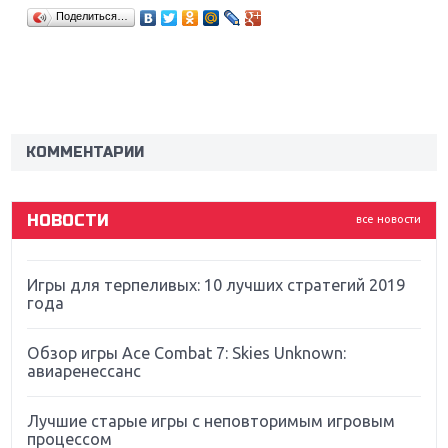
Поделиться…
Крупнейшие релизы мая: Nintendo, Microsoft и
Sony
Новинки для Nintendo Switch: Labo, South Park и
ремастер Dark Souls
КОММЕНТАРИИ
God Of War: тотальный перезапуск серии
НОВОСТИ
все новости
Far Cry 5: хвалить нельзя ругать
Игры для терпеливых: 10 лучших стратегий 2019
года
Обзор игры Ace Combat 7: Skies Unknown:
авиаренессанс
Лучшие старые игры с неповторимым игровым
процессом