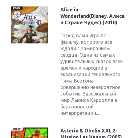
Alice in
Wonderland(Disney. Алиса
в Стране Чудес) (2010)
Перед вами игра по
фильму, которого все
ждали с замиранием
сердца. Одна из самых
удивительных сказок всех
времен и народов в
экранизации гениального
Тима Бертона –
совершенно невероятное
событие! Зазеркальный
мир Льюиса Кэрролла в
бертоновской
интерпретации...
Asterix & Obelix XXL 2:
Mission Las Vegum (2005)