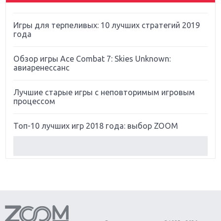
Far Cry 5: хвалить нельзя ругать
Игры для терпеливых: 10 лучших стратегий 2019
года
Обзор игры Ace Combat 7: Skies Unknown:
авиаренессанс
Лучшие старые игры с неповторимым игровым
процессом
Топ-10 лучших игр 2018 года: выбор ZOOM
Обзор Red Dead Redemption 2: действительно
игра года?
Первый в России обзор игры Starlink: Battle For
Atlas
Обзор игры Forza Horizon 4: вершина эволюции