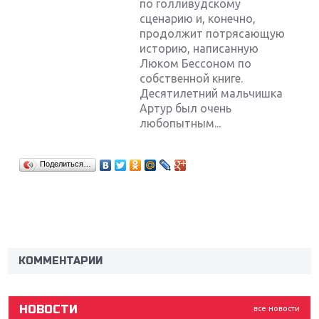
по голливудскому
сценарию и, конечно,
продолжит потрясающую
историю, написанную
Люком Бессоном по
собственной книге.
Десятилетний мальчишка
Артур был очень
любопытным...
Поделиться…
Крупнейшие релизы мая: Nintendo, Microsoft и
Sony
Новинки для Nintendo Switch: Labo, South Park и
ремастер Dark Souls
КОММЕНТАРИИ
God Of War: тотальный перезапуск серии
НОВОСТИ
все новости