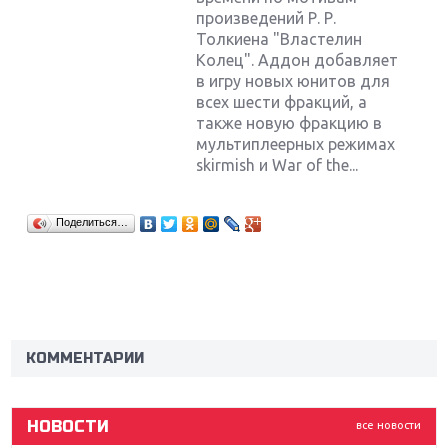
произведений Р. Р.
Толкиена "Властелин
Колец". Аддон добавляет
в игру новых юнитов для
всех шести фракций, а
также новую фракцию в
мультиплеерных режимах
skirmish и War of the...
Поделиться…
Крупнейшие релизы мая: Nintendo, Microsoft и
Sony
Новинки для Nintendo Switch: Labo, South Park и
ремастер Dark Souls
КОММЕНТАРИИ
God Of War: тотальный перезапуск серии
НОВОСТИ
все новости
Far Cry 5: хвалить нельзя ругать