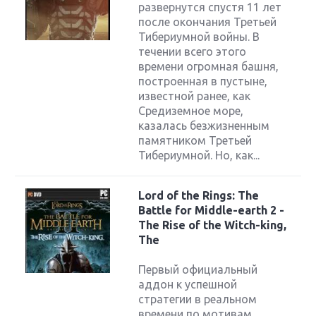
развернутся спустя 11 лет
после окончания Третьей
Тибериумной войны. В
течении всего этого
времени огромная башня,
построенная в пустыне,
известной ранее, как
Средиземное море,
казалась безжизненным
памятником Третьей
Тибериумной. Но, как...
Lord of the Rings: The
Battle for Middle-earth 2 -
The Rise of the Witch-king,
The
Первый официальный
аддон к успешной
стратегии в реальном
времени по мотивам