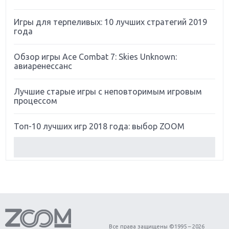
Игры для терпеливых: 10 лучших стратегий 2019
года
Обзор игры Ace Combat 7: Skies Unknown:
авиаренессанс
Лучшие старые игры с неповторимым игровым
процессом
Топ-10 лучших игр 2018 года: выбор ZOOM
Обзор Red Dead Redemption 2: действительно
игра года?
Первый в России обзор игры Starlink: Battle For
Atlas
Обзор игры Forza Horizon 4: вершина эволюции
Все права защищены ©1995 – 2026