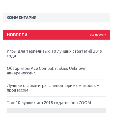
Новинки для Nintendo Switch: Labo, South Park и
ремастер Dark Souls
КОММЕНТАРИИ
God Of War: тотальный перезапуск серии
НОВОСТИ
все новости
Far Cry 5: хвалить нельзя ругать
Игры для терпеливых: 10 лучших стратегий 2019
года
Обзор игры Ace Combat 7: Skies Unknown:
авиаренессанс
Лучшие старые игры с неповторимым игровым
процессом
Топ-10 лучших игр 2018 года: выбор ZOOM