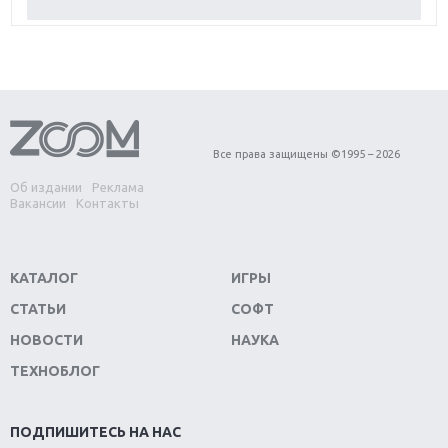
Обзор Red Dead Redemption 2: действительно
игра года?
Первый в России обзор игры Starlink: Battle For
Atlas
Обзор игры Forza Horizon 4: вершина эволюции
Все права защищены ©1995 – 2026
Об издании
Реклама
Две важных новинки для консолей: Spider-Man и
Вакансии
Контакты
Divinity Original Sin 2
Три крупных релиза для гибридной консоли
КАТАЛОГ
ИГРЫ
Switch
СТАТЬИ
СОФТ
Обзор игры The Crew 2: покорение Америки
НОВОСТИ
НАУКА
ТЕХНОБЛОГ
Важнейшие анонсы E3 2018
Крупнейшие релизы мая: Nintendo, Microsoft и
ПОДПИШИТЕСЬ НА НАС