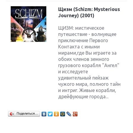
Щизм (Schizm: Mysterious
Journey) (2001)
ЩИЗМ: мистическое
путешествие - волнуещее
приключение Первого
Контакта с иными
мирами,где Вы играете за
обоих членов земного
грузового корабля "Ангел"
и исследуете
удивительный пейзаж
чужого мира, полного тайн
и интриг. Живые корабли,
дрейфующие города...
Поделиться…
Крупнейшие релизы мая: Nintendo, Microsoft и
Sony