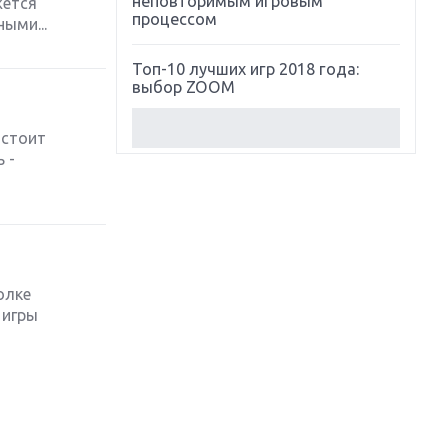
неповторимым игровым
жется
процессом
ыми...
Топ-10 лучших игр 2018 года:
выбор ZOOM
Обзор Red Dead Redemption 2:
дстоит
действительно игра года?
 -
Первый в России обзор игры
Starlink: Battle For Atlas
Обзор игры Forza Horizon 4:
вершина эволюции
олке
 игры
Две важных новинки для
консолей: Spider-Man и Divinity
Original Sin 2
Три крупных релиза для
гибридной консоли Switch