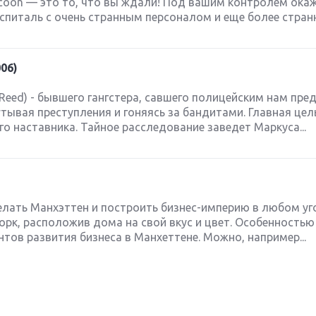
ycoon — это то, что вы ждали! Под вашим контролем ока
питаль с очень странным персоналом и еще более странн
006)
Reed) - бывшего гангстера, савшего полицейским нам пре
тывая преступления и гоняясь за бандитами. Главная цель
о наставника. Тайное расследование заведет Маркуса...
елать Манхэттен и построить бизнес-империю в любом уг
орк, расположив дома на свой вкус и цвет. Особенностью
нтов развития бизнеса в Манхеттене. Можно, например...