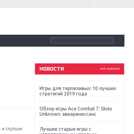
Крупнейшие релизы мая: Nintendo,
Microsoft и Sony
Новинки для Nintendo Switch:
Labo, South Park и ремастер Dark
Souls
God Of War: тотальный
перезапуск серии
НОВОСТИ
все новости
Far Cry 5: хвалить нельзя ругать
Игры для терпеливых: 10 лучших
стратегий 2019 года
Обзор игры Ace Combat 7: Skies
Unknown: авиаренессанс
 и глупым
Лучшие старые игры с