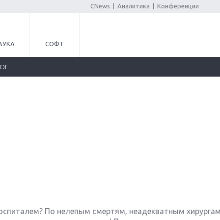
CNews
|
Аналитика
|
Конференции
АУКА
СОФТ
ЛОГ
госпиталем? По нелепым смертям, неадекватным хирургам