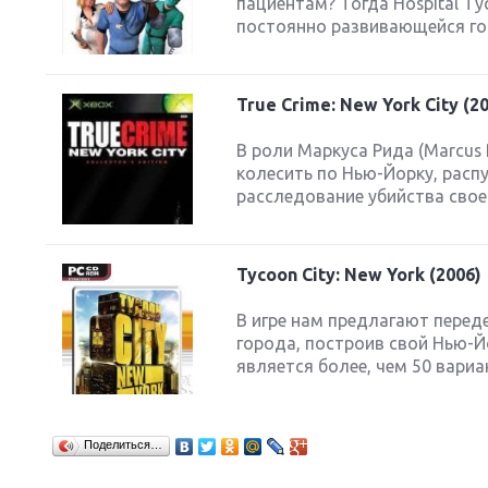
пациентам? Тогда Hospital T
постоянно развивающейся гос
True Crime: New York City (2
Next
В роли Маркуса Рида (Marcus 
колесить по Нью-Йорку, распу
расследование убийства своег
Tycoon City: New York (2006)
В игре нам предлагают перед
города, построив свой Нью-Й
является более, чем 50 вариа
Поделиться…