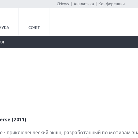
CNews
|
Аналитика
|
Конференции
АУКА
СОФТ
ЛОГ
erse (2011)
verse - приключенческий экшн, разработанный по мотивам з