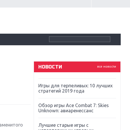
Крупнейшие релизы мая: Nintendo,
Microsoft и Sony
Новинки для Nintendo Switch:
Labo, South Park и ремастер Dark
Souls
God Of War: тотальный
перезапуск серии
НОВОСТИ
все новости
Far Cry 5: хвалить нельзя ругать
Игры для терпеливых: 10 лучших
стратегий 2019 года
Обзор игры Ace Combat 7: Skies
Unknown: авиаренессанс
наменитого
Лучшие старые игры с