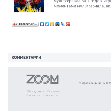
мультсериала 80-х годов. Иг
моментами мультсериала, вкл
Поделиться…
Next
КОММЕНТАРИИ
Все права защищены ©19
Об издании
Реклама
Вакансии
Контакты