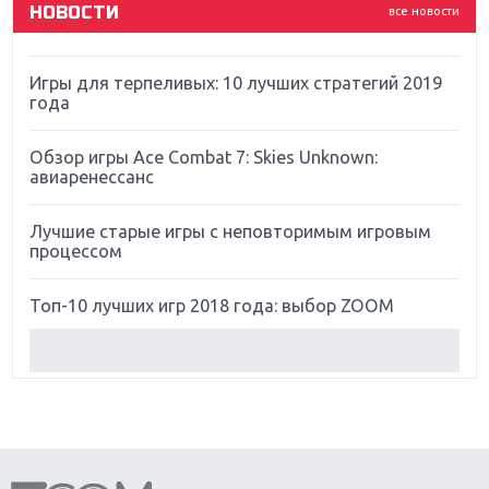
НОВОСТИ
все новости
Far Cry 5: хвалить нельзя ругать
Игры для терпеливых: 10 лучших стратегий 2019
года
Обзор игры Ace Combat 7: Skies Unknown:
авиаренессанс
Лучшие старые игры с неповторимым игровым
процессом
Топ-10 лучших игр 2018 года: выбор ZOOM
Обзор Red Dead Redemption 2: действительно
игра года?
Первый в России обзор игры Starlink: Battle For
Atlas