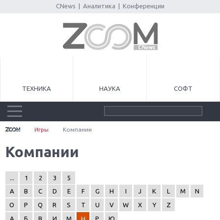
CNews
|
Аналитика
|
Конференции
ТЕХНИКА
НАУКА
СОФТ
Игры
Компании
Компании
...
1
2
3
5
A
B
C
D
E
F
G
H
I
J
K
L
M
N
O
P
Q
R
S
T
U
V
W
X
Y
Z
А
Б
В
И
М
Н
Р
Ю