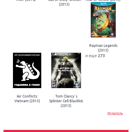
(2013)
Rayman Legends
(2013)
и еще
273
Крупнейшие релизы мая: Nintendo, Microsoft и
Sony
Air Conflicts:
Tom Clancy`s
Vietnam (2013)
Splinter Cell Blacklist
Новинки для Nintendo Switch: Labo, South Park и
(2013)
ремастер Dark Souls
Издатель
God Of War: тотальный перезапуск серии