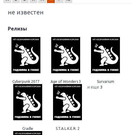
не известен
Релизы
Cyberpunk 2077
Age of Wonders 3
Survarium
и еще
3
Cradle
S.T.A.L.K.E.R. 2