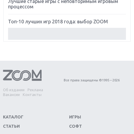
Лучшие старые игры с неповторимым игровым
процессом
Топ-10 лучших игр 2018 года: выбор ZOOM
Обзор Red Dead Redemption 2: действительно
игра года?
Первый в России обзор игры Starlink: Battle For
Atlas
Обзор игры Forza Horizon 4: вершина эволюции
Все права защищены ©1995 – 2026
Об издании
Реклама
Две важных новинки для консолей: Spider-Man и
Вакансии
Контакты
Divinity Original Sin 2
Три крупных релиза для гибридной консоли
КАТАЛОГ
ИГРЫ
Switch
СТАТЬИ
СОФТ
Обзор игры The Crew 2: покорение Америки