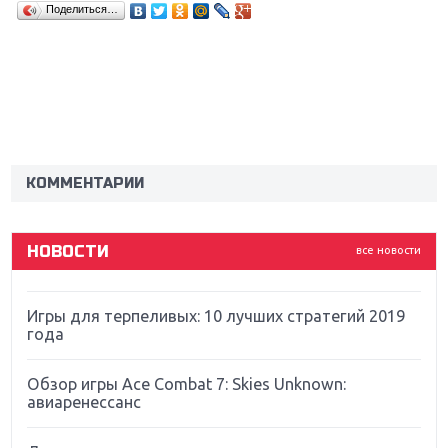
Поделиться…
Крупнейшие релизы мая: Nintendo, Microsoft и
Sony
Новинки для Nintendo Switch: Labo, South Park и
ремастер Dark Souls
КОММЕНТАРИИ
God Of War: тотальный перезапуск серии
НОВОСТИ
все новости
Far Cry 5: хвалить нельзя ругать
Игры для терпеливых: 10 лучших стратегий 2019
года
Обзор игры Ace Combat 7: Skies Unknown:
авиаренессанс