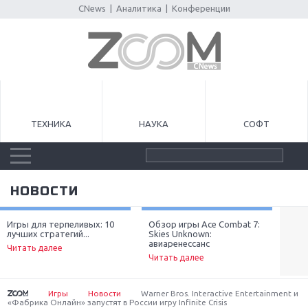
CNews
|
Аналитика
|
Конференции
ТЕХНИКА
НАУКА
СОФТ
НОВОСТИ
Игры для терпеливых: 10
Обзор игры Ace Combat 7:
Луч
лучших стратегий...
Skies Unknown:
неп
Next
авиаренессанс
Читать далее
Чит
Читать далее
Игры
Новости
Warner Bros. Interactive Entertainment и
«Фабрика Онлайн» запустят в России игру Infinite Crisis