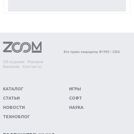
Обзор Red Dead Redemption 2: действительно
игра года?
Первый в России обзор игры Starlink: Battle For
Atlas
Обзор игры Forza Horizon 4: вершина эволюции
Все права защищены ©1995 – 2026
Об издании
Реклама
Две важных новинки для консолей: Spider-Man и
Вакансии
Контакты
Divinity Original Sin 2
Три крупных релиза для гибридной консоли
КАТАЛОГ
ИГРЫ
Switch
СТАТЬИ
СОФТ
Обзор игры The Crew 2: покорение Америки
НОВОСТИ
НАУКА
ТЕХНОБЛОГ
Важнейшие анонсы E3 2018