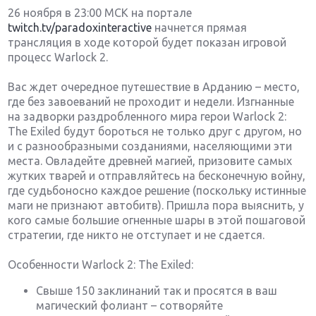
26 ноября в 23:00 МСК на портале
twitch.tv/paradoxinteractive
начнется прямая
трансляция в ходе которой будет показан игровой
процесс Warlock 2.
Вас ждет очередное путешествие в Арданию – место,
где без завоеваний не проходит и недели. Изгнанные
на задворки раздробленного мира герои Warlock 2:
The Exiled будут бороться не только друг с другом, но
и с разнообразными созданиями, населяющими эти
места. Овладейте древней магией, призовите самых
жутких тварей и отправляйтесь на бесконечную войну,
где судьбоносно каждое решение (поскольку истинные
маги не признают автобитв). Пришла пора выяснить, у
кого самые большие огненные шары в этой пошаговой
стратегии, где никто не отступает и не сдается.
Особенности Warlock 2: The Exiled:
Свыше 150 заклинаний так и просятся в ваш
магический фолиант – сотворяйте