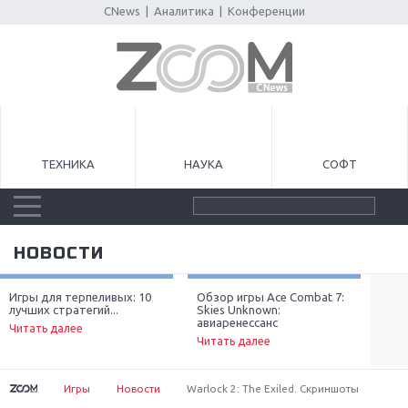
CNews
|
Аналитика
|
Конференции
ТЕХНИКА
НАУКА
СОФТ
НОВОСТИ
Игры для терпеливых: 10
Обзор игры Ace Combat 7:
Луч
лучших стратегий...
Skies Unknown:
неп
Next
авиаренессанс
Читать далее
Чит
Читать далее
Игры
Новости
Warlock 2: The Exiled. Скриншоты