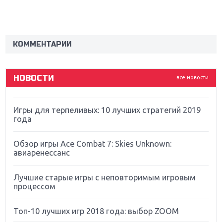
Sony
Новинки для Nintendo Switch: Labo, South Park и
ремастер Dark Souls
КОММЕНТАРИИ
God Of War: тотальный перезапуск серии
НОВОСТИ
все новости
Far Cry 5: хвалить нельзя ругать
Игры для терпеливых: 10 лучших стратегий 2019
года
Обзор игры Ace Combat 7: Skies Unknown:
авиаренессанс
Лучшие старые игры с неповторимым игровым
процессом
Топ-10 лучших игр 2018 года: выбор ZOOM