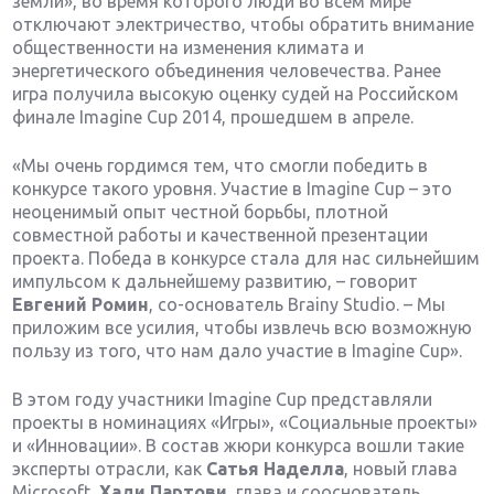
земли», во время которого люди во всем мире
отключают электричество, чтобы обратить внимание
общественности на изменения климата и
энергетического объединения человечества. Ранее
игра получила высокую оценку судей на Российском
финале Imagine Cup 2014, прошедшем в апреле.
«Мы очень гордимся тем, что смогли победить в
конкурсе такого уровня. Участие в Imagine Cup – это
неоценимый опыт честной борьбы, плотной
совместной работы и качественной презентации
проекта. Победа в конкурсе стала для нас сильнейшим
импульсом к дальнейшему развитию, – говорит
Евгений Ромин
, со-основатель Brainy Studio. – Мы
приложим все усилия, чтобы извлечь всю возможную
пользу из того, что нам дало участие в Imagine Cup».
В этом году участники Imagine Cup представляли
проекты в номинациях «Игры», «Социальные проекты»
и «Инновации». В состав жюри конкурса вошли такие
эксперты отрасли, как
Сатья Наделла
, новый глава
Microsoft,
Хади Партови
, глава и сооснователь