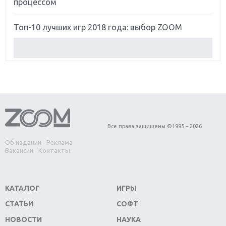
процессом
Топ-10 лучших игр 2018 года: выбор ZOOM
Обзор Red Dead Redemption 2: действительно
игра года?
Первый в России обзор игры Starlink: Battle For
Atlas
Обзор игры Forza Horizon 4: вершина эволюции
Все права защищены ©1995 – 2026
Об издании
Реклама
Две важных новинки для консолей: Spider-Man и
Вакансии
Контакты
Divinity Original Sin 2
Три крупных релиза для гибридной консоли
КАТАЛОГ
ИГРЫ
Switch
СТАТЬИ
СОФТ
Обзор игры The Crew 2: покорение Америки
НОВОСТИ
НАУКА