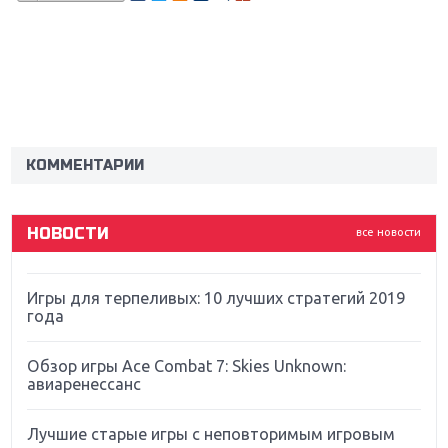
Крупнейшие релизы мая: Nintendo, Microsoft и
Sony
Новинки для Nintendo Switch: Labo, South Park и
ремастер Dark Souls
КОММЕНТАРИИ
God Of War: тотальный перезапуск серии
НОВОСТИ
все новости
Far Cry 5: хвалить нельзя ругать
Игры для терпеливых: 10 лучших стратегий 2019
года
Обзор игры Ace Combat 7: Skies Unknown:
авиаренессанс
Лучшие старые игры с неповторимым игровым