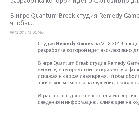
разработка которой идет эксклюзивно дл
В игре Quantum Break студия Remedy Ga
чтобы...
09.12.2013 12:00, Мск
Студия
Remedy Games
на VGX 2013 предс
разработка которой идет эксклюзивно дл
В игре Quantum Break студия Remedy Ga
выжить, вам предстоит искривлять и фо
искажая и сворачивая время, чтобы обойт
эпические моменты разрушения, скованны
Next
Играя, вы создаете персональную версию 
сведения и информацию, влияющие на ход