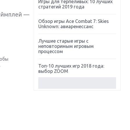
Игры для терпеливых: 10 лучших
стратегий 2019 года
геймплей —
Обзор игры Ace Combat 7: Skies
Unknown: авиаренессанс
Лучшие старые игры с
неповторимым игровым
процессом
тобы
,
Топ-10 лучших игр 2018 года:
выбор ZOOM
Обзор Red Dead Redemption 2:
действительно игра года?
Первый в России обзор игры
Starlink: Battle For Atlas
Обзор игры Forza Horizon 4: