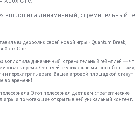
я Xbox One.
mes воплотила динамичный, стремительный 
тавила видеоролик своей новой игры - Quantum Break,
я Xbox One.
mes воплотила динамичный, стремительный геймплей — ч
рмировать время. Овладейте уникальными способностями
и и перехитрить врага. Вашей игровой площадкой станут
е во времени!
телесериала. Этот телесериал дает вам стратегические
 игры и помогающие открыть в ней уникальный контент.