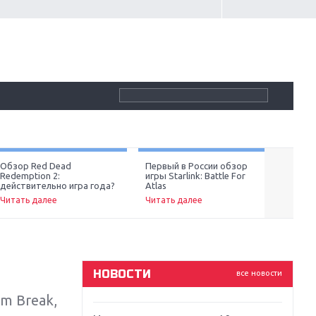
Крупнейшие релизы мая: Nintendo,
Microsoft и Sony
Обзор Red Dead
Первый в России обзор
Обзор
Новинки для Nintendo Switch:
Redemption 2:
игры Starlink: Battle For
4: ве
Next
действительно игра года?
Atlas
Labo, South Park и ремастер Dark
Читат
Souls
Читать далее
Читать далее
God Of War: тотальный
перезапуск серии
НОВОСТИ
все новости
Far Cry 5: хвалить нельзя ругать
m Break,