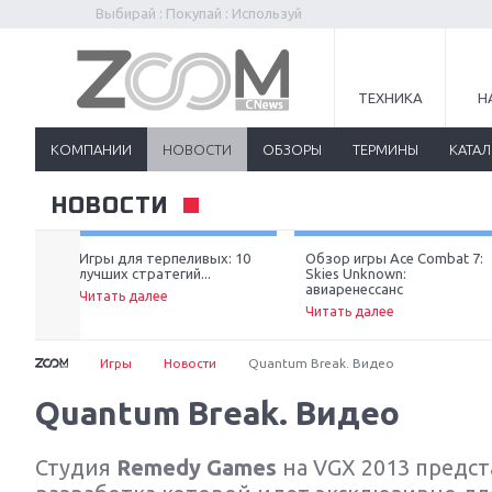
Выбирай : Покупай : Используй
ТЕХНИКА
Н
КОМПАНИИ
НОВОСТИ
ОБЗОРЫ
ТЕРМИНЫ
КАТА
НОВОСТИ
ьзя
Игры для терпеливых: 10
Обзор игры Ace Combat 7:
лучших стратегий...
Skies Unknown:
авиаренессанс
Читать далее
Читать далее
Игры
Новости
Quantum Break. Видео
Quantum Break. Видео
Студия
Remedy Games
на VGX 2013 предст