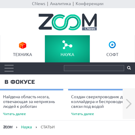
CNews
|
Аналитика
|
Конференции
ТЕХНИКА
НАУКА
СОФТ
В ФОКУСЕ
Найдена область мозга,
Создан сверхпроводник для
Next
отвечающая за неприязнь
коллайдера и беспроводной
людей к роботам
связи под водой
Читать далее
Читать далее
Наука
СТАТЬИ