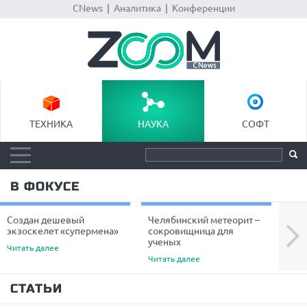
CNews
|
Аналитика
|
Конференции
ТЕХНИКА
НАУКА
СОФТ
В ФОКУСЕ
Создан дешевый
Челябинский метеорит –
Уче
Next
экзоскелет «супермена»
сокровищница для
пре
ученых
вол
Читать далее
Читать далее
Чита
СТАТЬИ