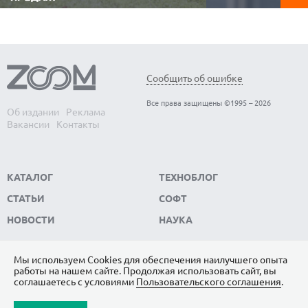
Видеорегистратор 
Аккумуляторные газонокосилки не
автомобиле. Он фи
требуют топлива, работают заметно тише
обстановку в реаль
бензиновых, не зависят от электричества и
записывает видео, к
позволяют свободно перемещаться по
ключевым доказате
участку без проводов. Редакция
ситуации. Редакци
ZOOM.CNews выбрала самые популярные
модели видеорегис
модели автономных газонокосилок,
Сообщить об ошибке
пользуются...
которые...
Все права защищены ©1995 – 2026
Об издании
Реклама
Вакансии
Контакты
КАТАЛОГ
ТЕХНОБЛОГ
СТАТЬИ
СОФТ
НОВОСТИ
НАУКА
Мы используем Сookies для обеспечения наилучшего опыта
работы на нашем сайте. Продолжая использовать сайт, вы
ПОДПИШИТЕСЬ НА НАС
соглашаетесь с условиями
Пользовательского соглашения
.
ЯНДЕКС.ДЗЕН