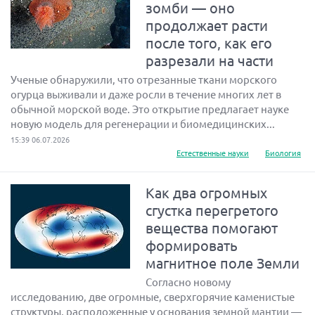
зомби — оно
продолжает расти
после того, как его
разрезали на части
Ученые обнаружили, что отрезанные ткани морского
огурца выживали и даже росли в течение многих лет в
обычной морской воде. Это открытие предлагает науке
новую модель для регенерации и биомедицинских...
15:39 06.07.2026
Естественные науки
Биология
Как два огромных
сгустка перегретого
вещества помогают
формировать
магнитное поле Земли
Согласно новому
исследованию, две огромные, сверхгорячие каменистые
структуры, расположенные у основания земной мантии —