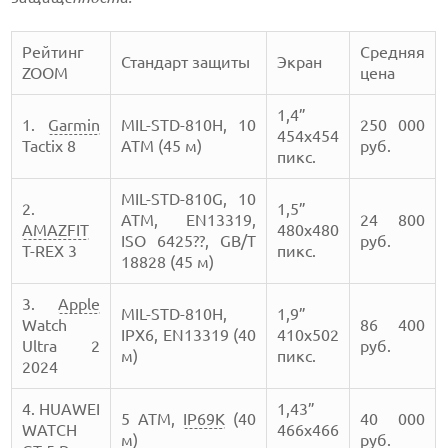
Рейтинг
Средняя
Стандарт защиты
Экран
ZOOM
цена
1,4”
1.
Garmin
MIL-STD-810H, 10
250 000
454x454
Tactix 8
АТМ (45 м)
руб.
пикс.
MIL-STD-810G, 10
2.
1,5”
АТМ, EN13319,
24 800
AMAZFIT
480х480
ISO 6425??, GB/T
руб.
T-REX 3
пикс.
18828 (45 м)
3.
Apple
MIL-STD-810H,
1,9”
Watch
86 400
IPX6, EN13319 (40
410х502
Ultra 2
руб.
м)
пикс.
2024
4. HUAWEI
1,43”
5 ATM,
IP69K
(40
40 000
WATCH
466х466
м)
руб.