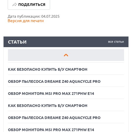
ПОДЕЛИТЬСЯ
ОБЗОР ПЫЛЕСОСА DREAME Z40 AQUACYCLE PRO
Дата публикации: 04.07.2025
Версия для печати
ОБЗОР МОНИТОРА MSI PRO MAX 271PHW E14
КАК БЕЗОПАСНО КУПИТЬ Б/У СМАРТФОН
СТАТЬИ
все статьи
ОБЗОР ПЫЛЕСОСА DREAME Z40 AQUACYCLE PRO
ОБЗОР МОНИТОРА MSI PRO MAX 271PHW E14
КАК БЕЗОПАСНО КУПИТЬ Б/У СМАРТФОН
ОБЗОР ПЫЛЕСОСА DREAME Z40 AQUACYCLE PRO
ОБЗОР МОНИТОРА MSI PRO MAX 271PHW E14
КАК БЕЗОПАСНО КУПИТЬ Б/У СМАРТФОН
ОБЗОР ПЫЛЕСОСА DREAME Z40 AQUACYCLE PRO
05.08.2026
РЕКОРДНАЯ ВЫРУЧКА AMD ЗА СЧЕТ ДАТА-ЦЕНТРОВ
КОМПЕНСИРУЕТ СПАД ИГРОВОГО СЕГМЕНТА
ОБЗОР МОНИТОРА MSI PRO MAX 271PHW E14