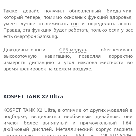
Также девайс получил обновленный биодатчик,
который теперь, помимо основных функций здоровья,
умеет лучше отслеживать
сон
и определять апноэ.
Правда, эта функция будет работать, только если у вас
есть
смартфон
Samsung.
Двухдиапазонный
GPS-модуль
обеспечивает
высокоточную навигацию, позволяя корректно
измерять дистанцию и угол наклона местности во
время тренировок на свежем воздухе.
KOSPET TANK X2 Ultra
KOSPET TANK X2 Ultra, в отличие от других моделей в
подборке, выделяются необычным дизайном: они
имеют более вытянутый и прямоугольный 1,64-
дюймовый
дисплей
. Металлический корпус
гаджета
соответствует стандартам IP69 и MIL-STD-810H: