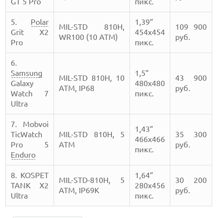
GT 5 Pro
пикс.
5.
Polar
1,39”
MIL-STD 810H,
109 900
Grit X2
454х454
WR100 (10 АТМ)
руб.
Pro
пикс.
6.
Samsung
1,5”
MIL-STD 810H, 10
43 900
Galaxy
480х480
АТМ, IP68
руб.
Watch 7
пикс.
Ultra
7. Mobvoi
1,43”
TicWatch
MIL-STD 810H, 5
35 300
466х466
Pro 5
АТМ
руб.
пикс.
Enduro
8. KOSPET
1,64”
MIL-STD-810H, 5
30 200
TANK X2
280х456
АТМ, IP69K
руб.
Ultra
пикс.
КАК БЕЗОПАСНО КУПИТЬ Б/У СМАРТФОН