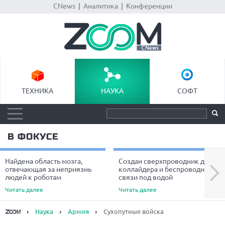
CNews
|
Аналитика
|
Конференции
ТЕХНИКА
НАУКА
СОФТ
В ФОКУСЕ
Найдена область мозга,
Создан сверхпроводник для
Next
отвечающая за неприязнь
коллайдера и беспроводной
людей к роботам
связи под водой
Читать далее
Читать далее
Наука
Армия
Сухопутные войска