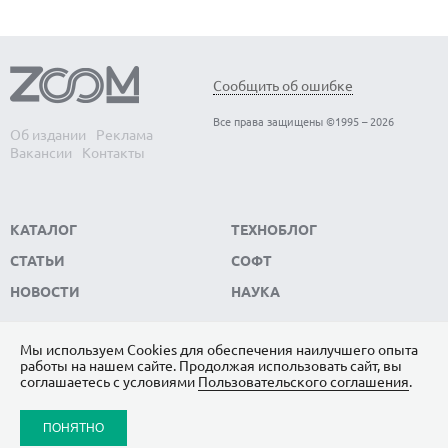
Сообщить об ошибке
Все права защищены ©1995 – 2026
Об издании
Реклама
Вакансии
Контакты
КАТАЛОГ
ТЕХНОБЛОГ
СТАТЬИ
СОФТ
НОВОСТИ
НАУКА
Мы используем Сookies для обеспечения наилучшего опыта
работы на нашем сайте. Продолжая использовать сайт, вы
ПОДПИШИТЕСЬ НА НАС
соглашаетесь с условиями
Пользовательского соглашения
.
ЯНДЕКС.ДЗЕН
ПОНЯТНО
ВКОНТАКТЕ