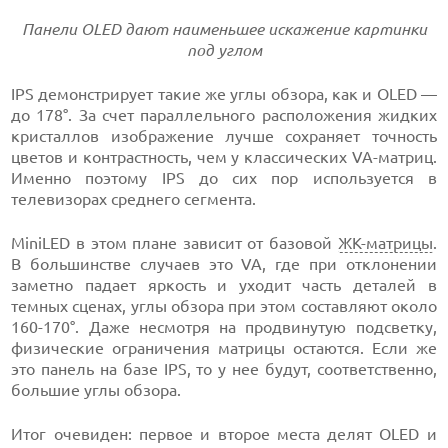
Панели OLED дают наименьшее искажение картинки
под углом
IPS демонстрирует такие же углы обзора, как и OLED —
до 178°. За счет параллельного расположения жидких
кристаллов изображение лучше сохраняет точность
цветов и контрастность, чем у классических VA-матриц.
Именно поэтому IPS до сих пор используется в
телевизорах среднего сегмента.
MiniLED в этом плане зависит от базовой
ЖК-матрицы
.
В большинстве случаев это VA, где при отклонении
заметно падает яркость и уходит часть деталей в
темных сценах, углы обзора при этом составляют около
160-170°. Даже несмотря на продвинутую подсветку,
физические ограничения матрицы остаются. Если же
это панель на базе IPS, то у нее будут, соответственно,
большие углы обзора.
Итог очевиден: первое и второе места делят OLED и