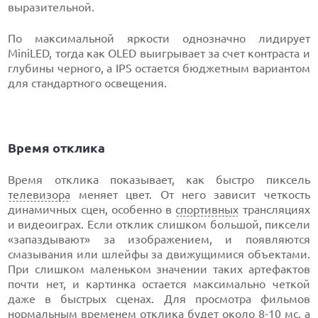
выразительной.
По максимальной яркости однозначно лидирует
MiniLED, тогда как OLED выигрывает за счет контраста и
глубины черного, а IPS остается бюджетным вариантом
для стандартного освещения.
Время отклика
Время отклика показывает, как быстро пиксель
телевизора
меняет цвет. От него зависит четкость
динамичных сцен, особенно в
спортивных
трансляциях
и видеоиграх. Если отклик слишком большой, пиксели
«запаздывают» за изображением, и появляются
смазывания или шлейфы за движущимися объектами.
При слишком маленьком значении таких артефактов
почти нет, и картинка остается максимально четкой
даже в быстрых сценах. Для просмотра фильмов
нормальным временем отклика будет около 8-10 мс, а