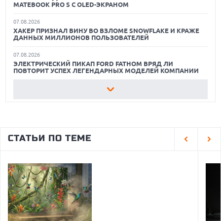
MATEBOOK PRO S С OLED-ЭКРАНОМ
ЛУЧШИЕ ВИДЕОРЕГИСТРАТОРЫ В 2026 ГОДУ
07.08.2026
ХАКЕР ПРИЗНАЛ ВИНУ ВО ВЗЛОМЕ SNOWFLAKE И КРАЖЕ
КАК БЕЗОПАСНО КУПИТЬ Б/У СМАРТФОН
ДАННЫХ МИЛЛИОНОВ ПОЛЬЗОВАТЕЛЕЙ
07.08.2026
ЭЛЕКТРИЧЕСКИЙ ПИКАП FORD FATHOM ВРЯД ЛИ
ПОВТОРИТ УСПЕХ ЛЕГЕНДАРНЫХ МОДЕЛЕЙ КОМПАНИИ
07.08.2026
OPENAI УБРАЛА ОГРАНИЧЕНИЯ НА ТЕКСТОВЫЕ ЧАТЫ ДЛЯ
ВСЕХ ПОЛЬЗОВАТЕЛЕЙ CHATGPT
07.08.2026
HONOR ПРЕДСТАВИТ ФЛАГМАНЫ WIN 2 С ОГРОМНОЙ
СТАТЬИ ПО ТЕМЕ
БАТАРЕЕЙ И ВСТРОЕННЫМ ВЕНТИЛЯТОРОМ
07.08.2026
ГЛОБАЛЬНЫЙ СПАД РЫНКА ПЛАНШЕТОВ В 2026 ГОДУ И
НЕОЖИДАННЫЙ РОСТ LENOVO
07.08.2026
УТОЧНЕНЫ РАЗМЕРЫ ЭКРАНОВ ЮБИЛЕЙНЫХ
СМАРТФОНОВ APPLE IPHONE 20
07.08.2026