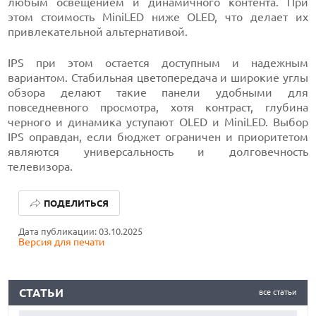
любым освещением и динамичного контента. При
этом стоимость MiniLED ниже OLED, что делает их
привлекательной альтернативой.
IPS при этом остается доступным и надежным
вариантом. Стабильная цветопередача и широкие углы
обзора делают такие панели удобными для
повседневного просмотра, хотя контраст, глубина
черного и динамика уступают OLED и MiniLED. Выбор
IPS оправдан, если бюджет ограничен и приоритетом
являются универсальность и долговечность
телевизора.
ЛУЧШИЕ АВТОНОМНЫЕ ГАЗОНОКОСИЛКИ В 2026 ГОДУ
ПОДЕЛИТЬСЯ
ЛУЧШИЕ ВИДЕОРЕГИСТРАТОРЫ В 2026 ГОДУ
Дата публикации: 03.10.2025
Версия для печати
КАК БЕЗОПАСНО КУПИТЬ Б/У СМАРТФОН
ЛУЧШИЕ АВТОНОМНЫЕ ГАЗОНОКОСИЛКИ В 2026 ГОДУ
СТАТЬИ
все статьи
ЛУЧШИЕ ВИДЕОРЕГИСТРАТОРЫ В 2026 ГОДУ