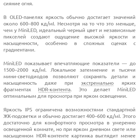
сияние огня.
В OLED-панелях яркость обычно достигает значений
около 600–800 кд/мІ. Несмотря на то что это меньше,
чем у MiniLED, идеальный черный цвет и независимые
пикселей создают ощущение высокой яркости и
насыщенности, особенно в сложных сценах с
градиентами.
MiniLED показывает впечатляющие показатели — до
1500–2000 кд/мІ. Локальное затемнение и тысячи
мини-светодиодов позволяют сохранять детали и
насыщенность даже при
экстремально
ярких
фрагментах
HDR-контента
. Это делает MiniLED
оптимальным для просмотра при ярком освещении.
Яркость IPS ограничена возможностями стандартной
ЖК-подсветки и обычно достигает 400–600 кд/мІ. Этого
достаточно для комфортного просмотра в умеренно
освещенной комнате, но при ярком дневном свете или
насыщенном HDR-контенте картинка выглядит менее