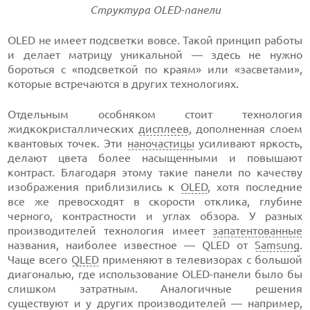
Структура OLED-панели
OLED не имеет подсветки вовсе. Такой принцип работы
и делает матрицу уникальной — здесь не нужно
бороться с «подсветкой по краям» или «засветами»,
которые встречаются в других технологиях.
Отдельным особняком стоит технология
жидкокристаллических
дисплеев
, дополненная слоем
квантовых точек. Эти
наночастицы
усиливают яркость,
делают цвета более насыщенными и повышают
контраст. Благодаря этому такие панели по качеству
изображения приблизились к
OLED
, хотя последние
все же превосходят в скорости отклика, глубине
черного, контрастности и углах обзора. У разных
производителей технология имеет
запатентованные
названия, наиболее известное — QLED от
Samsung
.
Чаще всего
QLED
применяют в телевизорах с большой
диагональю, где использование OLED-панели было бы
слишком затратным. Аналогичные решения
существуют и у других производителей — например,