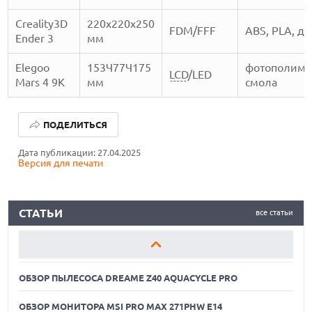
Creality3D
220х220х250
FDM/FFF
ABS, PLA, д
Ender 3
мм
Elegoo
153Ч77Ч175
фотополиме
LCD
/LED
Mars 4 9K
мм
смола
ОБЗОР ПЫЛЕСОСА DREAME Z40 AQUACYCLE PRO
ПОДЕЛИТЬСЯ
ОБЗОР МОНИТОРА MSI PRO MAX 271PHW E14
Дата публикации: 27.04.2025
Версия для печати
КАК ПОДГОТОВИТЬ СМАРТФОН К ОТПУСКУ
ОБЗОР ПЫЛЕСОСА DREAME Z40 AQUACYCLE PRO
СТАТЬИ
все статьи
ОБЗОР МОНИТОРА MSI PRO MAX 271PHW E14
КАК ПОДГОТОВИТЬ СМАРТФОН К ОТПУСКУ
ОБЗОР ПЫЛЕСОСА DREAME Z40 AQUACYCLE PRO
ОБЗОР МОНИТОРА MSI PRO MAX 271PHW E14