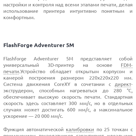
настройки и контроля над всеми этапами печати, делая
использование принтера интуитивно понятным и
комфортным.
FlashForge Adventurer 5М
Flashforge Adventurer 5M представляет собой
универсальный 3D-принтер на основе
FDM-
печати
.Устройство обладает открытым корпусом и
камерой построения размером 220x220x220 мм.
Система движения CoreXY в сочетании с
директ
-
экструдером, способным нагреваться до 280 °C,
обеспечивает высокую скорость печати. Стандартная
скорость здесь составляет 300 мм/с, но в отдельных
случаях может достигать 600 мм/с, а максимальное
ускорение — 20 000 мм/с.
Функция автоматической
калибровки
по 25 точкам с
применением тензодатчиков гарантирует идеальную