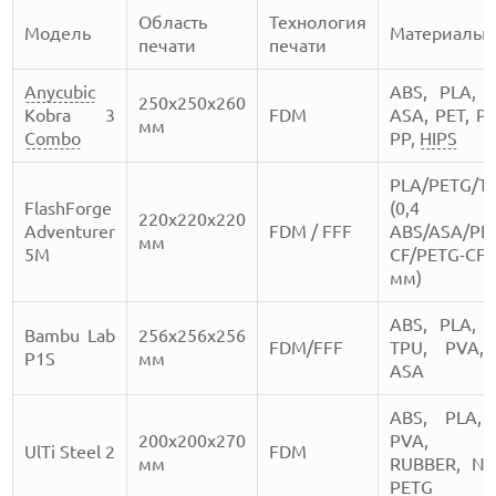
Область
Технология
Модель
Материалы
печати
печати
Anycubic
ABS, PLA, 
250х250х260
Kobra 3
FDM
ASA, PET, PA
мм
Combo
PP,
HIPS
PLA/PETG/T
FlashForge
(0,4 
220х220х220
Adventurer
FDM / FFF
ABS/ASA/PL
мм
5М
CF/PETG-CF
мм)
ABS, PLA, 
Bambu Lab
256х256х256
FDM/FFF
TPU, PVA, 
P1S
мм
ASA
ABS, PLA, 
200х200х270
PVA, FL
UlTi Steel 2
FDM
мм
RUBBER, NY
PETG