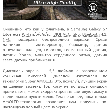
Очевидно, что как у флагмана, в Samsung Galaxy S7
Edge есть
Wi-Fi
a/b/g/n/ac,
ГЛОНАСС
,
GPS
,
Bluetooth
4.2,
NFC
, поддержка беспроводной зарядки. Среди
датчиков —
акселерометр
, барометр, датчик
отпечатков пальцев,
гироскоп
, геомагнитный датчик,
датчик Холла, монитор сердечного ритма, датчик
света, датчик приближения.
Диагональ экрана — 5,5 дюймов с разрешением
2560х1440 пикселей.
Дисплей
изготовлен по
технологии Super AMOLED. Это, пожалуй, лучший экран
на данный момент. Тот, кому не по душе слишком
яркие цвета, может скорректировать цветовую гамму в
специальном пункте меню. Тем не менее, пока только
AMOLED-технология
позволяет нам получить по-
настоящему черный цвет на экране.