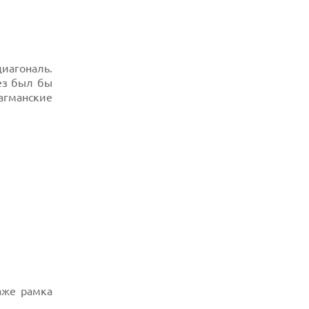
06.08.2026
УЯЗВИМОСТЬ PRIVATE RELAY
РАСКРЫВАЕТ РЕАЛЬНЫЙ IP-АДРЕС
ПОЛЬЗОВАТЕЛЕЙ APPLE
диагональ.
06.08.2026
рез был бы
HUAWEI NOVA 16 SE ВПЕЧАТЛЯЕТ
РЕКОРДНОЙ БАТАРЕЕЙ И СПУТНИКОВОЙ
агманские
СВЯЗЬЮ
аже рамка