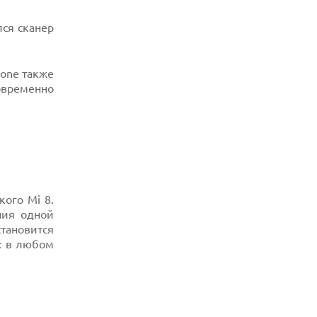
ся сканер
hone также
новременно
кого Mi 8.
ния одной
тановится
: в любом