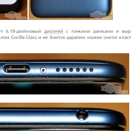
ет 6.18-дюймовый
дисплей
с тонкими рамками и выр
ом Gorilla Glass и не боится царапин: можно смело клас