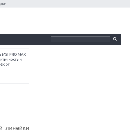
ркет
а MSI PRO MAX
ктичность и
мфорт
й линейки