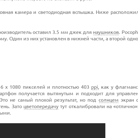
новная камера и светодиодная вспышка. Ниже расположил
роизводитель оставил 3.5 мм джек для
наушников
. Pocop
ому. Один из них установлен в нижней части, а второй од
46 х 1080 пикселей и плотностью 403
ppi
, как у флагманс
мартфон получается вытянутым и подходит для управле
 Это не самый плохой результат, но под
солнцем
экран с
тень. Зато
цветопередачу
тут откалибровали на «отлично»
ными.