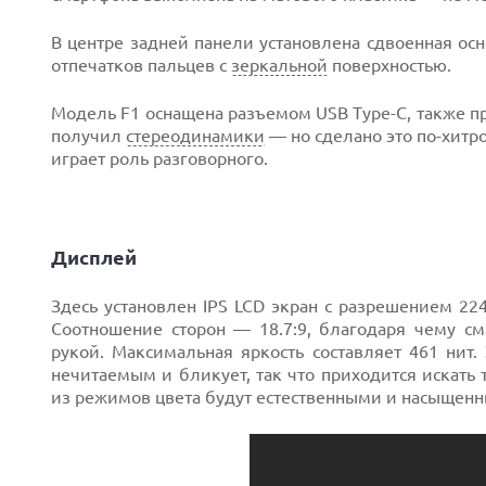
В центре задней панели установлена сдвоенная ос
отпечатков пальцев с
зеркальной
поверхностью.
Модель F1 оснащена разъемом USB Type-C, также п
получил
стереодинамики
— но сделано это по-хитр
играет роль разговорного.
Дисплей
Здесь установлен IPS LCD экран с разрешением 22
Соотношение сторон — 18.7:9, благодаря чему с
рукой. Максимальная яркость составляет 461 нит.
нечитаемым и бликует, так что приходится искать 
из режимов цвета будут естественными и насыщен