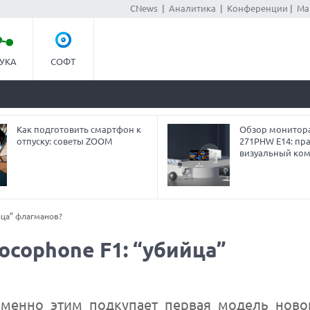
CNews
|
Аналитика
|
Конференции
|
Ма
УКА
СОФТ
Как подготовить смартфон к
Обзор монитор
отпуску: советы ZOOM
271PHW E14: пра
визуальный ко
йца” флагманов?
ocophone F1: “убийца”
менно этим подкупает первая модель ново