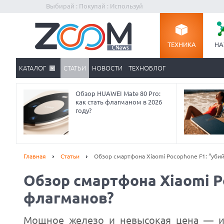
Выбирай : Покупай : Используй
ТЕХНИКА
НА
КАТАЛОГ
СТАТЬИ
НОВОСТИ
ТЕХНОБЛОГ
Обзор HUAWEI Mate 80 Pro:
как стать флагманом в 2026
году?
Главная
Статьи
Обзор смартфона Xiaomi Pocophone F1: “уби
Обзор смартфона Xiaomi P
флагманов?
Мощное железо и невысокая цена — и