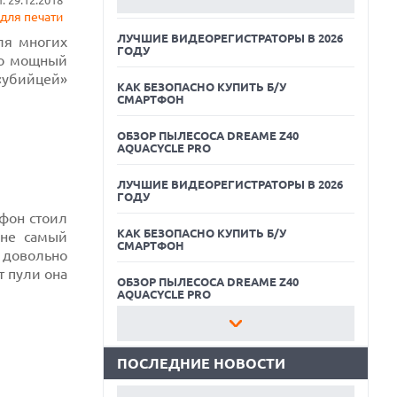
 29.12.2018
AQUACYCLE PRO
для печати
ЛУЧШИЕ ВИДЕОРЕГИСТРАТОРЫ В 2026
ля многих
ГОДУ
но мощный
«убийцей»
КАК БЕЗОПАСНО КУПИТЬ Б/У
СМАРТФОН
ОБЗОР ПЫЛЕСОСА DREAME Z40
AQUACYCLE PRO
ЛУЧШИЕ ВИДЕОРЕГИСТРАТОРЫ В 2026
ГОДУ
тфон стоил
КАК БЕЗОПАСНО КУПИТЬ Б/У
06.08.2026
 не самый
СМАРТФОН
ИИ-ПОИСК SHOPIFY УВЕЛИЧИЛ ТРАФИК
 довольно
И ПРОДАЖИ В ТРИ РАЗА
т пули она
ОБЗОР ПЫЛЕСОСА DREAME Z40
06.08.2026
AQUACYCLE PRO
MOOVE ПРИВЛЕКЛА $250 МЛН ЧТОБЫ
СТАТЬ КЛЮЧЕВЫМ ОПЕРАТОРОМ
ЛУЧШИЕ ВИДЕОРЕГИСТРАТОРЫ В 2026
ИНДУСТРИИ РОБОТАКСИ
ГОДУ
ПОСЛЕДНИЕ НОВОСТИ
06.08.2026
КАК БЕЗОПАСНО КУПИТЬ Б/У
HUAWEI ПРЕДСТАВИЛА ПЛАНШЕТ
СМАРТФОН
MATEPAD PRO 2026 ТОЛЩИНОЙ 4,7 ММ И