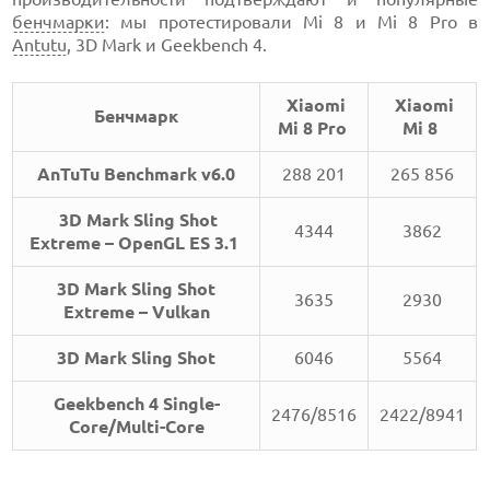
бенчмарки
: мы протестировали Mi 8 и Mi 8 Pro в
Antutu
, 3D Mark и Geekbench 4.
Xiaomi
Xiaomi
Бенчмарк
Mi 8 Pro
Mi 8
AnTuTu Benchmark v6.0
288 201
265 856
3D Mark Sling Shot
4344
3862
Extreme – OpenGL ES 3.1
3D Mark Sling Shot
3635
2930
Extreme – Vulkan
3D Mark Sling Shot
6046
5564
Geekbench 4 Single-
2476/8516
2422/8941
Core/Multi-Core