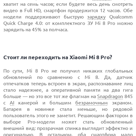
хватит на семь часов; если будете весь день смотреть
видео в Full HD, смартфон продержится 12 часов. Обе
модели поддерживают быструю
зарядку
Qualcomm
Quick Charge 4.0: от комплектного ЗУ Mi 8 Pro можно
зарядить на 45% за полчаса.
Стоит ли переходить на Xiaomi Mi 8 Pro?
По сути, Mi 8 Pro не получил никаких глобальных
обновлений по сравнению с Mi 8. Да, датчик
отпечатков теперь встроен в экран, распознавание лиц
стало надежнее, а оперативной памяти на два гига
больше — но это все тот же флагман на
Snapdragon
845
с
AI
камерой и большим
безрамочным
экраном.
Батарея в новинке стала меньше, но рядовой
пользователь этого не заметит. Решающим фактором в
выборе Pro-модели может стать обновленный
внешний вид: прозрачная спинка выглядит эффектно и
оригинально. В остальном, оба смартфона мало