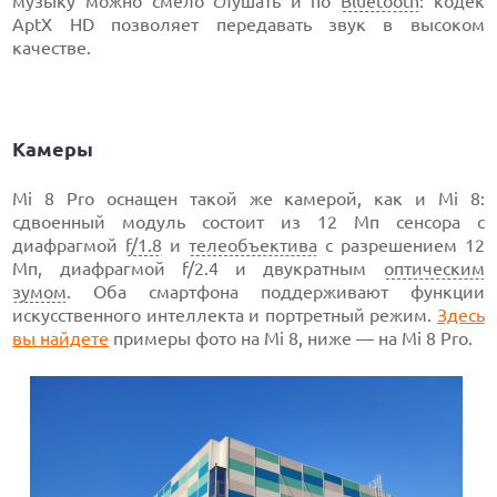
музыку можно смело слушать и по
Bluetooth
: кодек
AptX HD позволяет передавать звук в высоком
качестве.
Камеры
Mi 8 Pro оснащен такой же камерой, как и Mi 8:
сдвоенный модуль состоит из 12 Мп сенсора с
диафрагмой
f/1.8
и
телеобъектива
с разрешением 12
Мп, диафрагмой f/2.4 и двукратным
оптическим
зумом
. Оба смартфона поддерживают функции
искусственного интеллекта и портретный режим.
Здесь
вы найдете
примеры фото на Mi 8, ниже — на Mi 8 Pro.