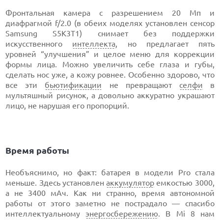
Фронтальная камера с разрешением 20 Мп и
диафрагмой f/2.0 (в обеих моделях установлен сенсор
Samsung S5K3T1) снимает без поддержки
искусственного
интеллекта
, но предлагает пять
уровней “улучшения” и целое меню для коррекции
формы лица. Можно увеличить себе глаза и губы,
сделать нос уже, а кожу ровнее. Особенно здорово, что
все эти
бьютификации
не превращают
селфи
в
мультяшный рисунок, а довольно аккуратно украшают
лицо, не нарушая его пропорций.
Время работы
Необъяснимо, но факт: батарея в модели Pro стала
меньше. Здесь установлен
аккумулятор
емкостью 3000,
а не 3400 мАч. Как ни странно, время автономной
работы от этого заметно не пострадало — спасибо
интеллектуальному
энергосбережению
. В Mi 8 нам