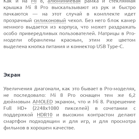
Как и на
Mi
8,
алюминиевая
рамка и стеклянная
крышка Mi 8 Pro выскальзывают из рук и быстро
пачкаются — на этот случай в комплекте идет
прозрачный
силиконовый
чехол. Без него блок камер
немного выдается из корпуса, что может раздражать
особо привередливых пользователей. Матрицы в Pro-
модели обрамлены красным, этим же цветом
выделена кнопка питания и коннектор USB Type-С.
Экран
Увеличения диагонали, как это бывает в Pro-моделях,
не последовало: Mi 8 Pro оснащен тем же 6,2
дюймовым
AMOLED
экраном, что и Mi 8. Разрешение
Full HD+ (2248x1080 пикселей) в сочетании с
поддержкой
HDR10
и высоким контрастом делают
смартфон подходящим и для игр, и для просмотра
фильмов в хорошем качестве.